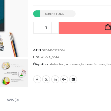
500 EN STOCK
GTIN:
5904480529004
UGS :
A1-MA_0644
Étiquettes :
abstraction
,
actes nues
,
fantaisie
,
femmes
,
fle
AVIS (0)