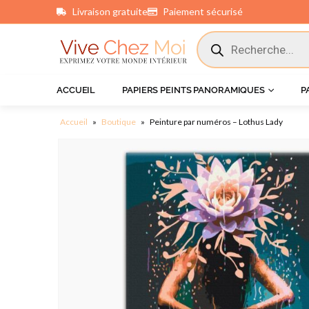
Livraison gratuite
Paiement sécurisé
principal
ACCUEIL
PAPIERS PEINTS PANORAMIQUES
P
Accueil
»
Boutique
»
Peinture par numéros – Lothus Lady