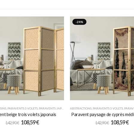
-24%
SINS
,
PARAVENTS 3 VOLETS
,
PARAVENTS JAPONAIS
ABSTRACTIONS
,
PARAVENTS 3 VOLETS
,
PARAVE
nt beige trois volets japonais
Paravent paysage de cyprès méd
108,59
€
108,59
€
142,90
€
142,90
€