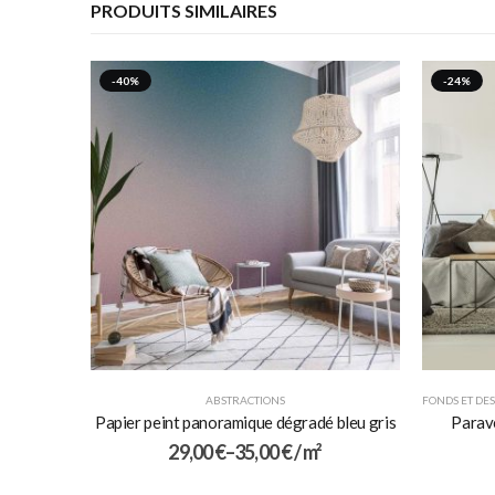
PRODUITS SIMILAIRES
-40%
-24%
ABSTRACTIONS
FONDS ET DES
Papier peint panoramique dégradé bleu gris
Parave
29,00
€
–
35,00
€
/ m²