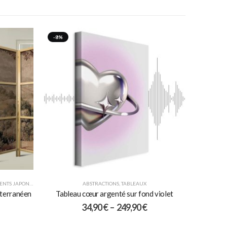
-8%
NTS JAPONAIS
ABSTRACTIONS
,
TABLEAUX
iterranéen
Tableau cœur argenté sur fond violet
34,90
€
–
249,90
€