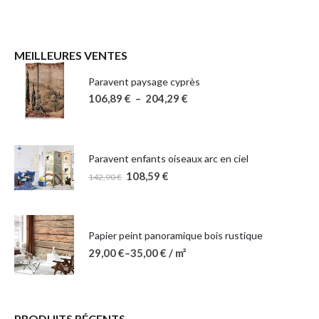
MEILLEURES VENTES
Paravent paysage cyprès
106,89
€
–
204,29
€
Paravent enfants oiseaux arc en ciel
108,59
€
142,90
€
Papier peint panoramique bois rustique
29,00
€
–
35,00
€
/ m²
PRODUITS RÉCENTS