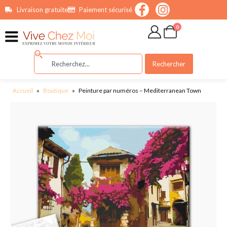
contenu
Livraison gratuite
Paiement sécurisé
principal
0
Rechercher
Accueil
»
Boutique
»
Peinture par numéros – Mediterranean Town