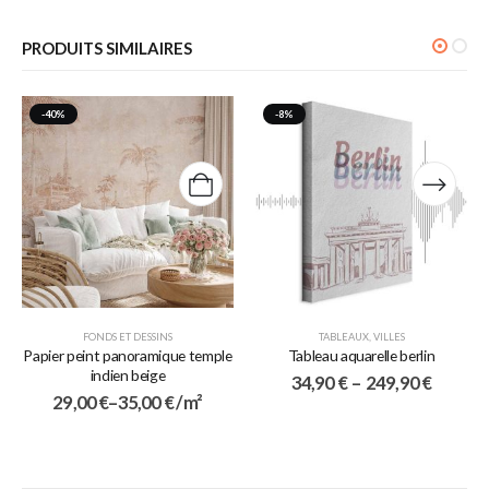
PRODUITS SIMILAIRES
-40%
-8%
FONDS ET DESSINS
TABLEAUX
,
VILLES
Papier peint panoramique temple
Tableau aquarelle berlin
indien beige
34,90
€
–
249,90
€
29,00
€
–
35,00
€
/ m²