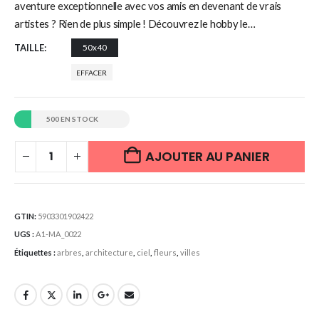
aventure exceptionnelle avec vos amis en devenant de vrais
artistes ? Rien de plus simple ! Découvrez le hobby le…
TAILLE
50x40
EFFACER
500 EN STOCK
AJOUTER AU PANIER
GTIN:
5903301902422
UGS :
A1-MA_0022
Étiquettes :
arbres
,
architecture
,
ciel
,
fleurs
,
villes