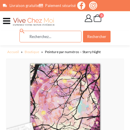
contenu
Livraison gratuite
Paiement sécurisé
principal
0
Rechercher
Accueil
»
Boutique
»
Peinture par numéros – Starry Night