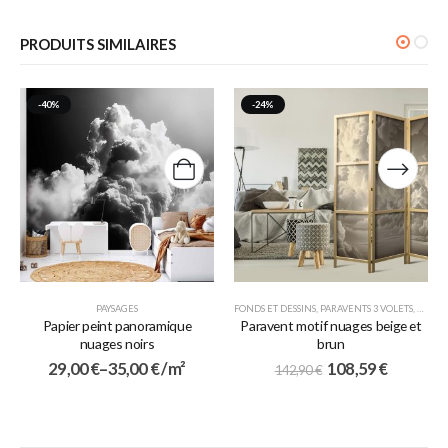
PRODUITS SIMILAIRES
-40%
-24%
PAYSAGES
FONDS ET DESSINS
,
PARAVENTS 3 VOLETS
,
PARAV
Papier peint panoramique
Paravent motif nuages beige et
nuages noirs
brun
29,00
€
–
35,00
€
/ m²
108,59
€
142,90
€