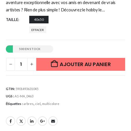
aventure exceptionnelle avec vos amis en devenant de vrais
artistes ? Rien de plus simple ! Découvrez le hobby le…
TAILLE
40x50
EFFACER
500 EN STOCK
AJOUTER AU PANIER
GTIN:
5901493631045
UGS :
A1-MA_0463
Étiquettes :
arbres
,
ciel
,
multicolore