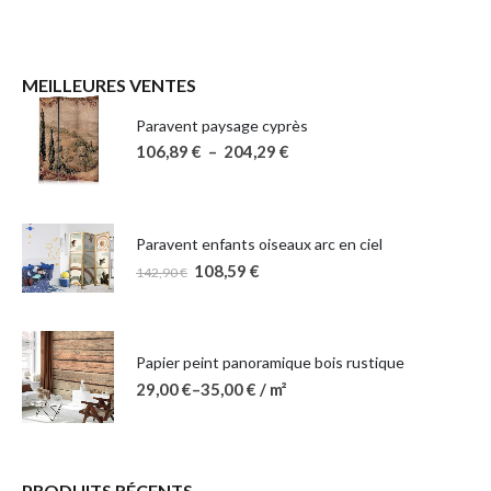
MEILLEURES VENTES
Paravent paysage cyprès
106,89
€
–
204,29
€
Paravent enfants oiseaux arc en ciel
108,59
€
142,90
€
Papier peint panoramique bois rustique
29,00
€
–
35,00
€
/ m²
PRODUITS RÉCENTS