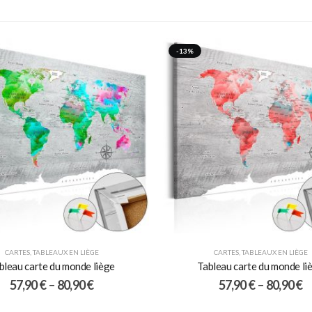
-13%
CARTES
,
TABLEAUX EN LIÈGE
CARTES
,
TABLEAUX EN LIÈGE
bleau carte du monde liège
Tableau carte du monde li
57,90
€
–
80,90
€
57,90
€
–
80,90
€