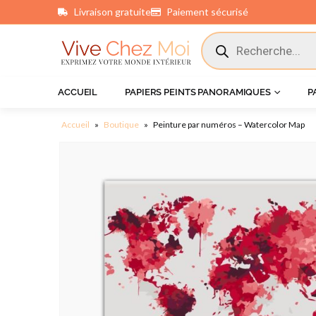
Livraison gratuite
Paiement sécurisé
principal
ACCUEIL
PAPIERS PEINTS PANORAMIQUES
P
Accueil
»
Boutique
»
Peinture par numéros – Watercolor Map