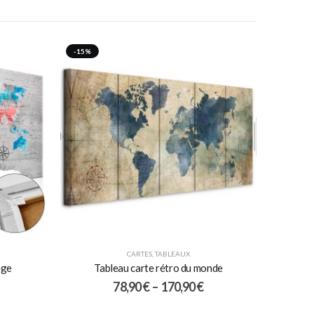
-15%
CARTES
,
TABLEAUX
ège
Tableau carte rétro du monde
78,90
€
–
170,90
€