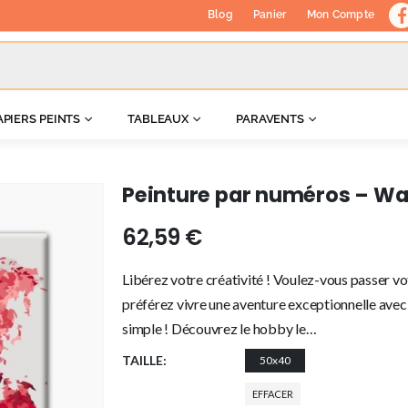
Blog
Panier
Mon Compte
APIERS PEINTS
TABLEAUX
PARAVENTS
Peinture par numéros – Wa
62,59
€
Libérez votre créativité ! Voulez-vous passer vo
préférez vivre une aventure exceptionnelle avec 
simple ! Découvrez le hobby le…
TAILLE
50x40
EFFACER