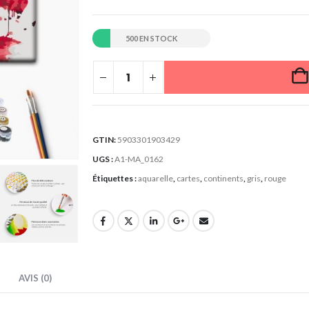
500 EN STOCK
GTIN:
5903301903429
UGS :
A1-MA_0162
Étiquettes :
aquarelle
,
cartes
,
continents
,
gris
,
rouge
AVIS (0)