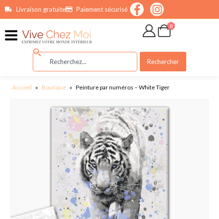
contenu
Livraison gratuite
Paiement sécurisé
principal
0
Rechercher
Accueil
»
Boutique
»
Peinture par numéros – White Tiger