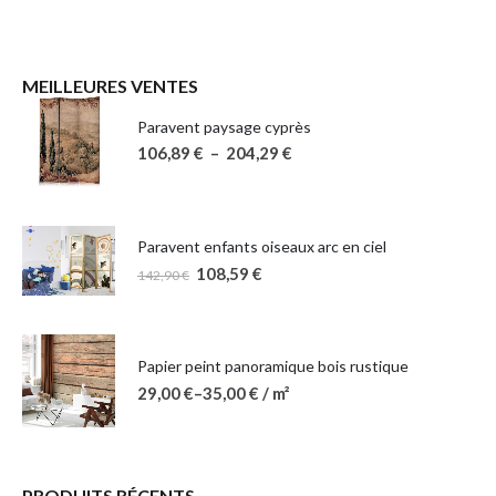
MEILLEURES VENTES
Paravent paysage cyprès
106,89
€
–
204,29
€
Paravent enfants oiseaux arc en ciel
108,59
€
142,90
€
Papier peint panoramique bois rustique
29,00
€
–
35,00
€
/ m²
PRODUITS RÉCENTS