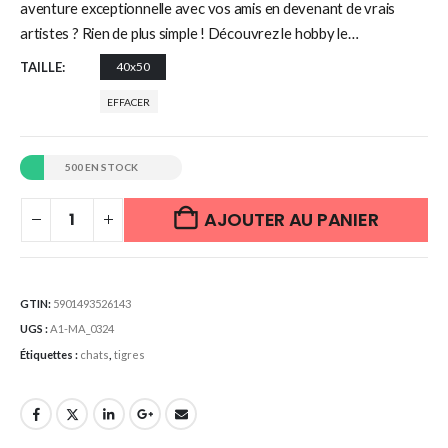
aventure exceptionnelle avec vos amis en devenant de vrais
artistes ? Rien de plus simple ! Découvrez le hobby le…
TAILLE
40x50
EFFACER
500 EN STOCK
AJOUTER AU PANIER
GTIN:
5901493526143
UGS :
A1-MA_0324
Étiquettes :
chats
,
tigres