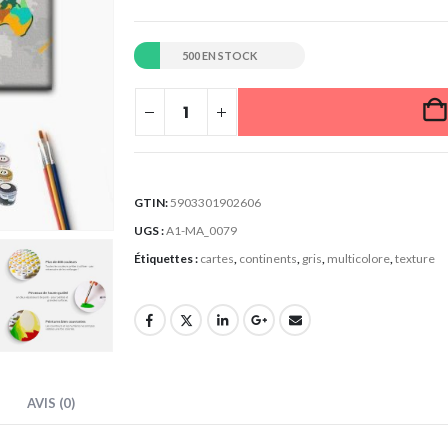
500 EN STOCK
GTIN:
5903301902606
UGS :
A1-MA_0079
Étiquettes :
cartes
,
continents
,
gris
,
multicolore
,
texture
AVIS (0)