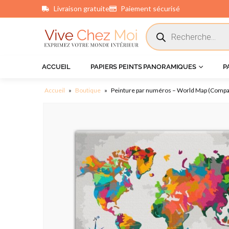
Livraison gratuite
Paiement sécurisé
principal
ACCUEIL
PAPIERS PEINTS PANORAMIQUES
P
Accueil
»
Boutique
»
Peinture par numéros – World Map (Compa