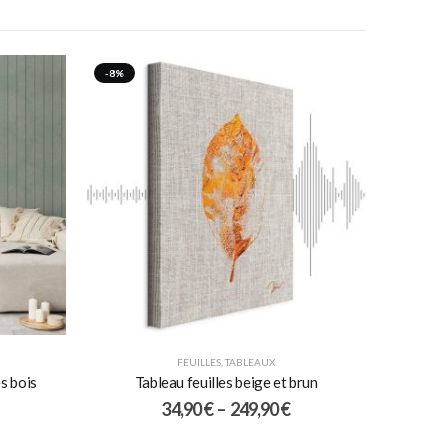
-8%
FEUILLES
,
TABLEAUX
s bois
Tableau feuilles beige et brun
34,90
€
–
249,90
€