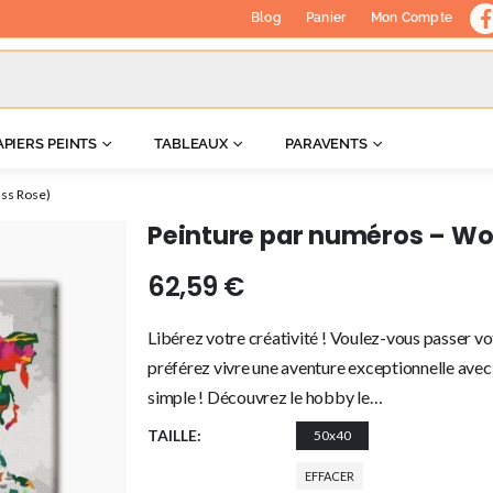
Blog
Panier
Mon Compte
APIERS PEINTS
TABLEAUX
PARAVENTS
ss Rose)
Peinture par numéros – W
62,59
€
Libérez votre créativité ! Voulez-vous passer vo
préférez vivre une aventure exceptionnelle avec 
simple ! Découvrez le hobby le…
TAILLE
50x40
EFFACER