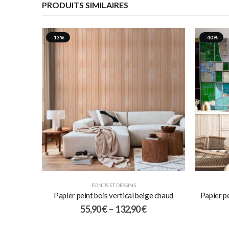
PRODUITS SIMILAIRES
-13%
-40%
FONDS ET DESSINS
Papier peint bois vertical beige chaud
Papier p
55,90
€
–
132,90
€