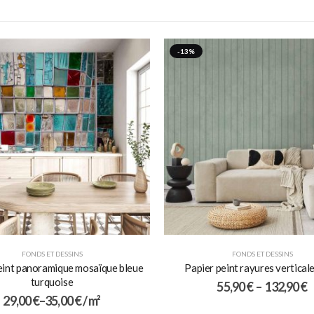
-13%
FONDS ET DESSINS
FONDS ET DESSINS
eint panoramique mosaïque bleue
Papier peint rayures verticale
turquoise
55,90
€
–
132,90
€
29,00
€
–
35,00
€
/ m²