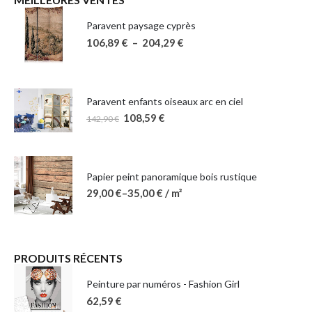
Paravent paysage cyprès
106,89
€
–
204,29
€
Paravent enfants oiseaux arc en ciel
108,59
€
142,90
€
Papier peint panoramique bois rustique
29,00
€
–
35,00
€
/ m²
PRODUITS RÉCENTS
Peinture par numéros - Fashion Girl
62,59
€