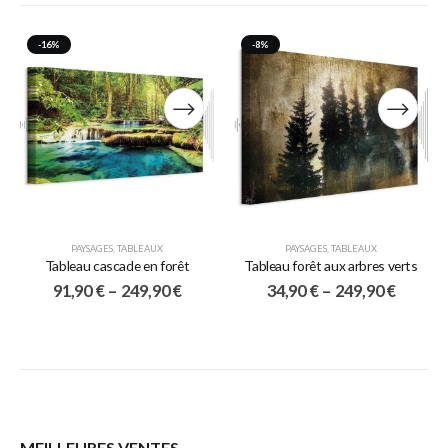
-16%
-8%
PAYSAGES
,
TABLEAUX
PAYSAGES
,
TABLEAUX
Tableau cascade en forêt
Tableau forêt aux arbres verts
91,90
€
–
249,90
€
34,90
€
–
249,90
€
MEILLEURES VENTES