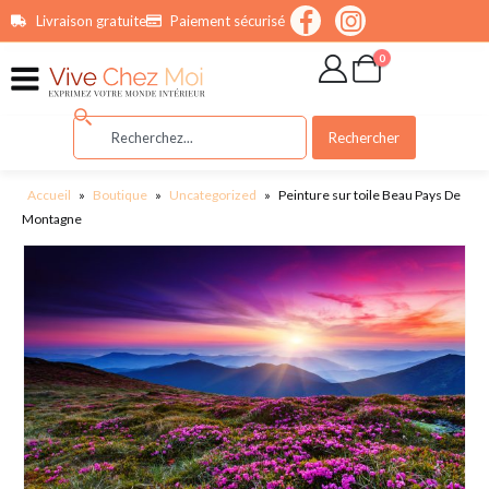
contenu
Livraison gratuite
Paiement sécurisé
principal
0
Rechercher
Accueil
»
Boutique
»
Uncategorized
»
Peinture sur toile Beau Pays De
Montagne