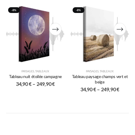
-8%
-8%
PAYSAGES
,
TABLEAUX
PAYSAGES
,
TABLEAUX
Tableau nuit étoilée campagne
Tableau paysage champs vert et
beige
34,90
€
–
249,90
€
34,90
€
–
249,90
€