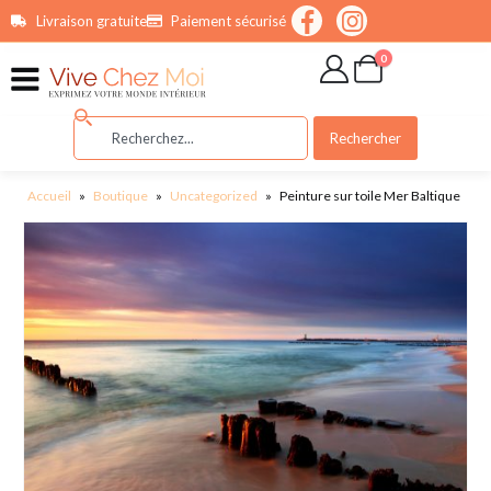
contenu
Livraison gratuite
Paiement sécurisé
principal
0
Rechercher
Accueil
»
Boutique
»
Uncategorized
»
Peinture sur toile Mer Baltique