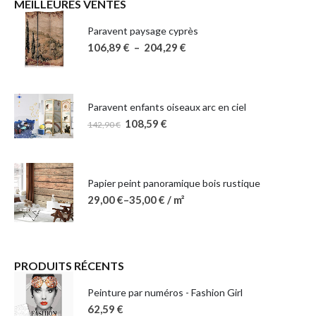
MEILLEURES VENTES
Paravent paysage cyprès
106,89
€
–
204,29
€
Paravent enfants oiseaux arc en ciel
108,59
€
142,90
€
Papier peint panoramique bois rustique
29,00
€
–
35,00
€
/ m²
PRODUITS RÉCENTS
Peinture par numéros - Fashion Girl
62,59
€