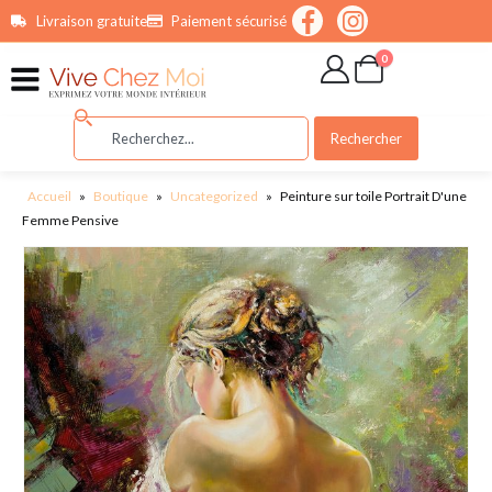
contenu
Livraison gratuite
Paiement sécurisé
principal
0
Rechercher
Accueil
»
Boutique
»
Uncategorized
»
Peinture sur toile Portrait D'une
Femme Pensive