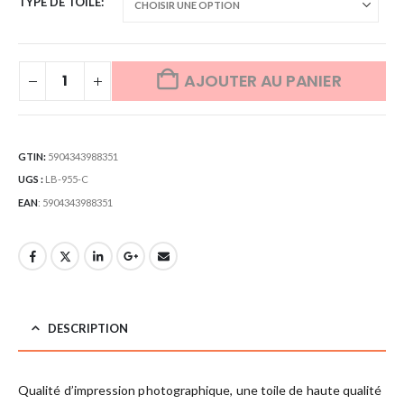
TYPE DE TOILE
AJOUTER AU PANIER
GTIN:
5904343988351
UGS :
LB-955-C
EAN
:
5904343988351
DESCRIPTION
Qualité d’impression photographique, une toile de haute qualité