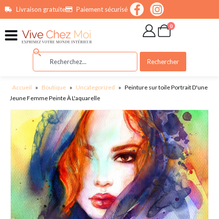
contenu
Livraison gratuite
Paiement sécurisé
principal
0
Rechercher
Accueil
»
Boutique
»
Uncategorized
»
Peinture sur toile Portrait D'une
Jeune Femme Peinte À L'aquarelle