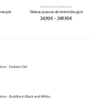
ABSTRACTIONS
,
TABLEAUX
français
Tableau joueuse de tennis bleu gris
34,90
€
–
249,90
€
ros - Fashion Girl
éros - Buddha in Black and White