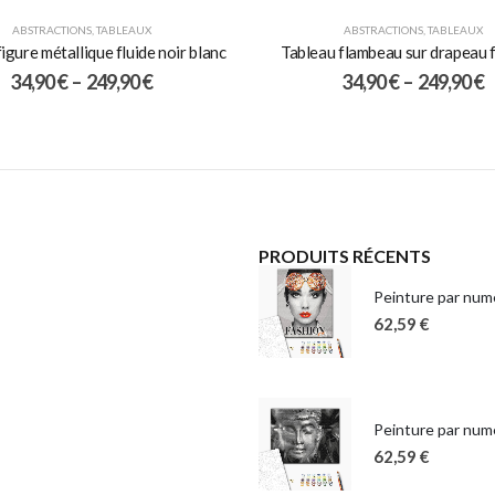
ABSTRACTIONS
,
TABLEAUX
ABSTRACTIONS
,
TABLEAUX
igure métallique fluide noir blanc
Tableau flambeau sur drapeau 
34,90
€
–
249,90
€
34,90
€
–
249,90
€
PRODUITS RÉCENTS
Peinture par numé
62,59
€
Peinture par num
62,59
€