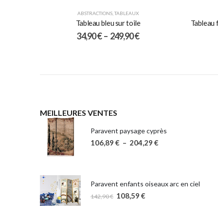
ABSTRACTIONS
,
TABLEAUX
Tableau bleu sur toile
Tableau f
34,90
€
–
249,90
€
MEILLEURES VENTES
Paravent paysage cyprès
106,89
€
–
204,29
€
Paravent enfants oiseaux arc en ciel
108,59
€
142,90
€