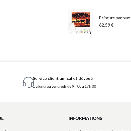
Peinture par numé
62,59
€
Service client amical et dévoué
Du lundi ou vendredi, de 9 h 00 à 17 h 00
UE
INFORMATIONS