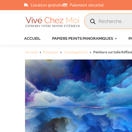
Livraison gratuite
Paiement sécurisé
principal
ACCUEIL
PAPIERS PEINTS PANORAMIQUES
P
Accueil
»
Boutique
»
Uncategorized
»
Peinture sur toile Réfle