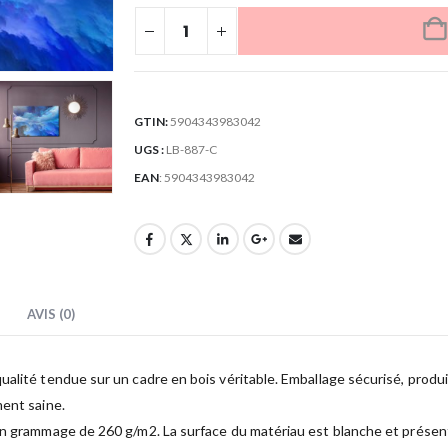
GTIN:
5904343983042
UGS :
LB-887-C
EAN
:
5904343983042
AVIS (0)
lité tendue sur un cadre en bois véritable. Emballage sécurisé, produit 
ment saine.
un grammage de 260 g/m2. La surface du matériau est blanche et présente