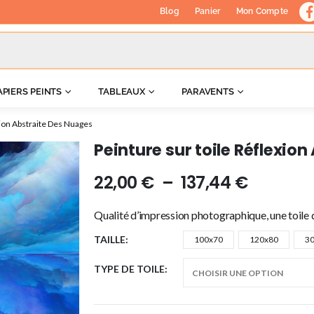
Blog
Panier
Mon Compte
APIERS PEINTS
TABLEAUX
PARAVENTS
xion Abstraite Des Nuages
Peinture sur toile Réflexio
22,00
€
–
137,44
€
Qualité d’impression photographique, une toile d
TAILLE
100x70
120x80
3
TYPE DE TOILE