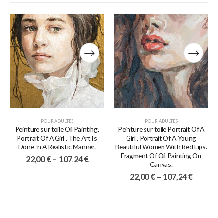
POUR ADULTES
POUR ADULTES
Peinture sur toile Oil Painting.
Peinture sur toile Portrait Of A
Portrait Of A Girl . The Art Is
Girl . Portrait Of A Young
Done In A Realistic Manner.
Beautiful Women With Red Lips.
Fragment Of Oil Painting On
22,00
€
–
107,24
€
Canvas.
22,00
€
–
107,24
€