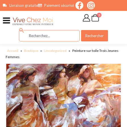
contenu
Livraison gratuite
Paiement sécurisé
principal
0
Rechercher
Accueil
»
Boutique
»
Uncategorized
»
Peinture sur toile Trois Jeunes
Femmes