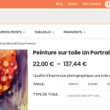
Blog
Panier
Mon Compte
APIERS PEINTS
TABLEAUX
PARAVENTS
rtrait Abstrait D'une Femme
Peinture sur toile Un Portr
22,00
€
–
137,44
€
Qualité d’impression photographique, une toile d
TAILLE
100x70
120x80
3
TYPE DE TOILE