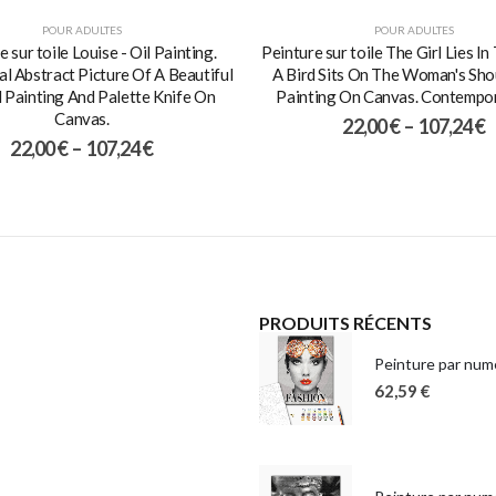
POUR ADULTES
POUR ADULTES
e sur toile Louise - Oil Painting.
Peinture sur toile The Girl Lies In
l Abstract Picture Of A Beautiful
A Bird Sits On The Woman's Shou
il Painting And Palette Knife On
Painting On Canvas. Contempor
Canvas.
22,00
€
–
107,24
€
22,00
€
–
107,24
€
PRODUITS RÉCENTS
Peinture par numé
62,59
€