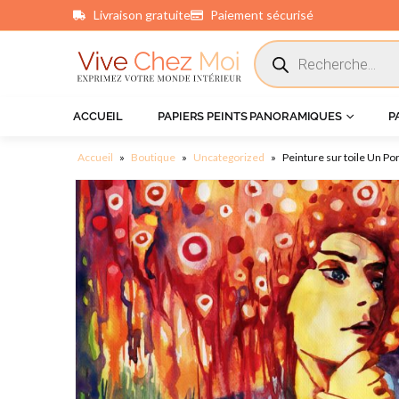
Livraison gratuite
Paiement sécurisé
principal
ACCUEIL
PAPIERS PEINTS PANORAMIQUES
P
Accueil
»
Boutique
»
Uncategorized
»
Peinture sur toile Un Po