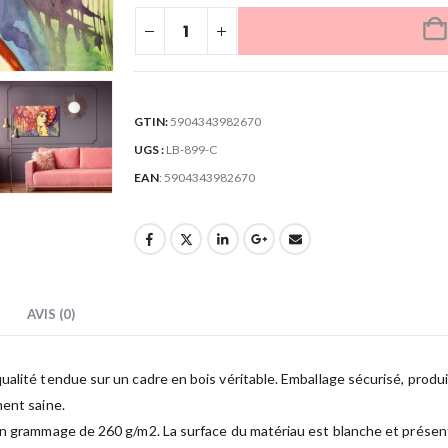
GTIN:
5904343982670
UGS :
LB-899-C
EAN
:
5904343982670
AVIS (0)
lité tendue sur un cadre en bois véritable. Emballage sécurisé, produit 
ment saine.
un grammage de 260 g/m2. La surface du matériau est blanche et présente