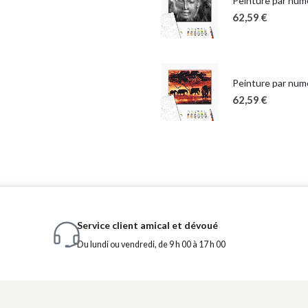
Peinture par num
62,59
€
Peinture par numé
62,59
€
Service client amical et dévoué
Du lundi ou vendredi, de 9 h 00 à 17 h 00