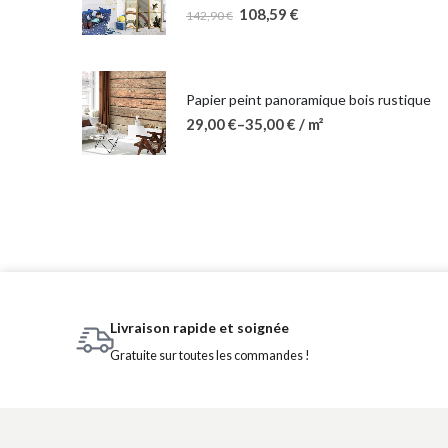
108,59
€
142,90
€
Papier peint panoramique bois rustique
29,00
€
–
35,00
€
/ m²
Livraison rapide et soignée
Gratuite sur toutes les commandes !