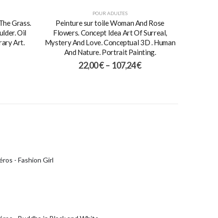
POUR ADULTES
 The Grass.
Peinture sur toile Woman And Rose
lder. Oil
Flowers. Concept Idea Art Of Surreal,
ary Art.
Mystery And Love. Conceptual 3D . Human
And Nature. Portrait Painting.
22,00
€
–
107,24
€
ros - Fashion Girl