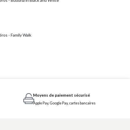
éros - Buddha in Black and White
ros - Family Walk
Moyens de paiement sécurisé
Apple Pay, Google Pay, cartes bancaires