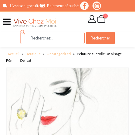
contenu
Livraison gratuite
Paiement sécurisé
principal
0
Rechercher
Accueil
»
Boutique
»
Uncategorized
»
Peinture sur toile Un Visage
Féminin Délicat