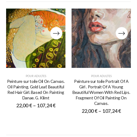
POUR ADULTES
POUR ADULTES
Peinture sur toile Oil On Canvas.
Peinture sur toile Portrait Of A
Oil Painting. Gold Leaf. Beautiful
Girl . Portrait Of A Young
Red Hair Girl. Based On Painting
Beautiful Women With Red Lips.
Danae. G. Klimt
Fragment Of Oil Painting On
Canvas.
22,00
€
–
107,24
€
22,00
€
–
107,24
€