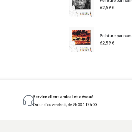
Peinture par num
62,59
€
Peinture par numé
62,59
€
Service client amical et dévoué
Du lundi ou vendredi, de 9 h 00 à 17 h 00