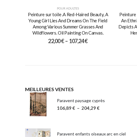
POUR ADULTES
Peinture sur toile .A Red-Haired Beauty, A
Peinture 
Young Girl Lies And Dreams On The Field
An Ethn
Among Various Summer Grasses And
Depicts A
Wildflowers. Oil Painting On Canvas.
Her
22,00
€
–
107,24
€
MEILLEURES VENTES
Paravent paysage cyprès
106,89
€
–
204,29
€
Paravent enfants oiseaux arc en ciel