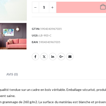
GTIN:
5904343967035
UGS :
LB-903-C
EAN
:
5904343967035
AVIS (0)
lité tendue sur un cadre en bois véritable. Emballage sécurisé, produit 
ment saine.
un grammage de 260 g/m2. La surface du matériau est blanche et présente