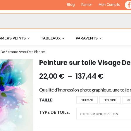
Blog
Panier
Mon Compte
APIERS PEINTS
TABLEAUX
PARAVENTS
ge De Femme Avec Des Plantes
Peinture sur toile Visage 
22,00
€
–
137,44
€
Qualité d’impression photographique, une toile d
TAILLE
100x70
120x80
3
TYPE DE TOILE