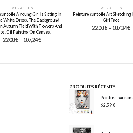
POUR ADULTES
POUR ADULTES
sur toile A Young Girl Is Sitting In
Peinture sur toile Art Sketching 
ic White Dress. The Background
Girl Face
n Autumn Field With Flowers And
22,00
€
–
107,24
€
bs. Oil Painting On Canvas.
22,00
€
–
107,24
€
PRODUITS RÉCENTS
Peinture par numé
62,59
€