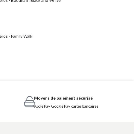
éros - Buddha in Black and White
ros - Family Walk
Moyens de paiement sécurisé
Apple Pay, Google Pay, cartes bancaires