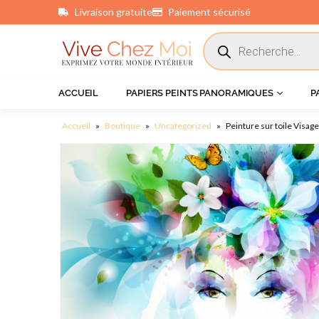
Livraison gratuite
Paiement sécurisé
principal
ACCUEIL
PAPIERS PEINTS PANORAMIQUES
P
Accueil
»
Boutique
»
Uncategorized
»
Peinture sur toile Visa