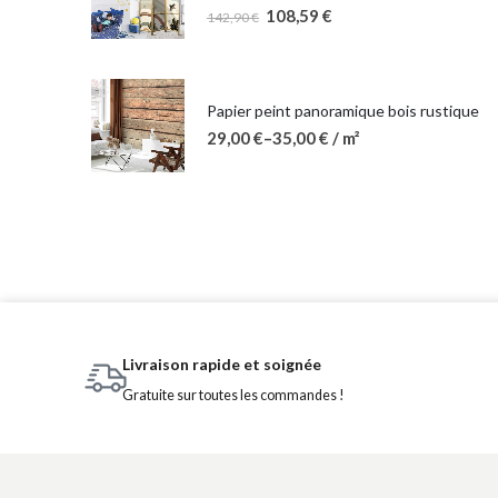
108,59
€
142,90
€
Papier peint panoramique bois rustique
29,00
€
–
35,00
€
/ m²
Livraison rapide et soignée
Gratuite sur toutes les commandes !