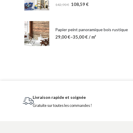
108,59
€
142,90
€
Papier peint panoramique bois rustique
29,00
€
–
35,00
€
/ m²
Livraison rapide et soignée
Gratuite sur toutes les commandes !