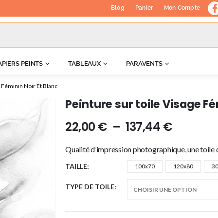
Blog
Panier
Mon Compte
APIERS PEINTS
TABLEAUX
PARAVENTS
e Féminin Noir Et Blanc
Peinture sur toile Visage Fé
22,00
€
–
137,44
€
Qualité d’impression photographique, une toile d
TAILLE
100x70
120x80
3
TYPE DE TOILE