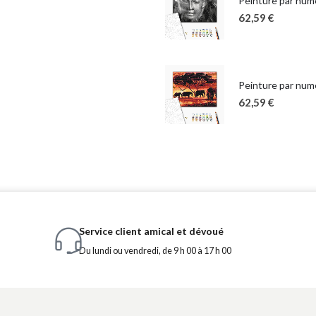
Peinture par num
62,59
€
Peinture par numé
62,59
€
Service client amical et dévoué
Du lundi ou vendredi, de 9 h 00 à 17 h 00