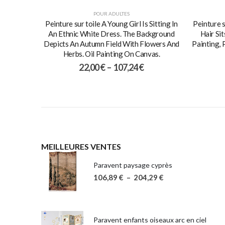
POUR ADULTES
Peinture sur toile A Young Girl Is Sitting In
Peinture s
An Ethnic White Dress. The Background
Hair Sit
Depicts An Autumn Field With Flowers And
Painting, 
Herbs. Oil Painting On Canvas.
22,00
€
–
107,24
€
MEILLEURES VENTES
Paravent paysage cyprès
106,89
€
–
204,29
€
Paravent enfants oiseaux arc en ciel