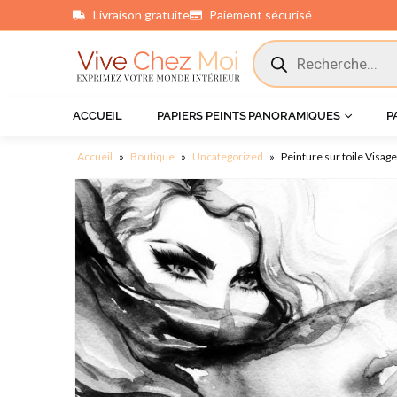
Livraison gratuite
Paiement sécurisé
principal
ACCUEIL
PAPIERS PEINTS PANORAMIQUES
P
Accueil
»
Boutique
»
Uncategorized
»
Peinture sur toile Visag