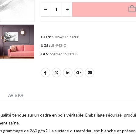
GTIN:
5905451593208
UGS :
LB-943-C
EAN
:
5905451593208
AVIS (0)
lité tendue sur un cadre en bois véritable. Emballage sécurisé, produit 
ment saine.
un grammage de 260 g/m2. La surface du matériau est blanche et présente