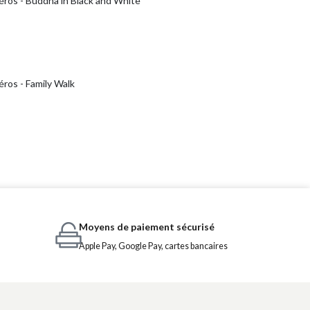
éros - Buddha in Black and White
ros - Family Walk
Moyens de paiement sécurisé
Apple Pay, Google Pay, cartes bancaires