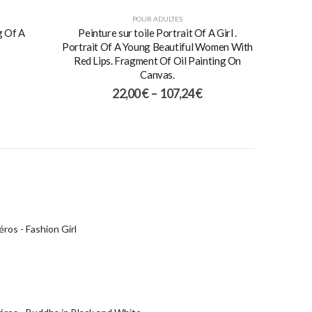
POUR ADULTES
g Of A
Peinture sur toile Portrait Of A Girl .
Portrait Of A Young Beautiful Women With
Red Lips. Fragment Of Oil Painting On
Canvas.
22,00
€
–
107,24
€
ros - Fashion Girl