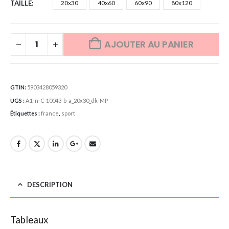
TAILLE
20x30
40x60
60x90
80x120
AJOUTER AU PANIER
GTIN:
5903428059320
UGS :
A1-n-C-10043-b-a_20x30_dk-MP
Étiquettes :
france
,
sport
DESCRIPTION
Tableaux