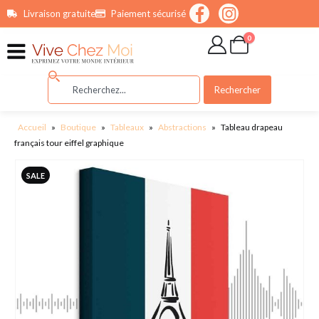
contenu
Livraison gratuite
Paiement sécurisé
principal
0
Rechercher
Accueil
»
Boutique
»
Tableaux
»
Abstractions
»
Tableau drapeau
français tour eiffel graphique
SALE