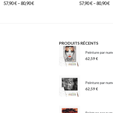
57,90
€
–
80,90
€
57,90
€
–
80,90
€
PRODUITS RÉCENTS
Peinture par numé
62,59
€
Peinture par num
62,59
€
Peinture par numé