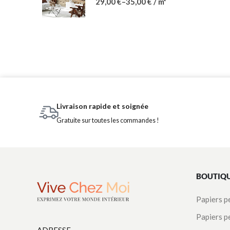
29,00
€
–
35,00
€
/ m²
Livraison rapide et soignée
Gratuite sur toutes les commandes !
BOUTIQ
Papiers p
Papiers p