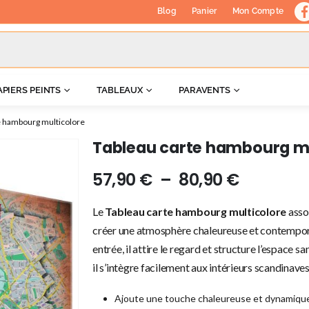
Blog
Panier
Mon Compte
APIERS PEINTS
TABLEAUX
PARAVENTS
e hambourg multicolore
Tableau carte hambourg mu
57,90
€
–
80,90
€
Le
Tableau carte hambourg multicolore
assoc
créer une atmosphère chaleureuse et contempor
entrée, il attire le regard et structure l’espace
il s’intègre facilement aux intérieurs scandinaves
Ajoute une touche chaleureuse et dynamique 