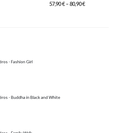
57,90
€
–
80,90
€
ros - Fashion Girl
éros - Buddha in Black and White
ros - Family Walk