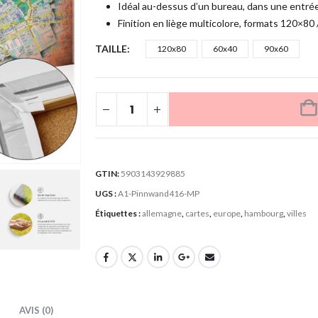
Idéal au-dessus d’un bureau, dans une entrée
Finition en liège multicolore, formats 120×80
TAILLE
120x80
60x40
90x60
GTIN:
5903143929885
UGS :
A1-Pinnwand416-MP
Étiquettes :
allemagne
,
cartes
,
europe
,
hambourg
,
villes
AVIS (0)