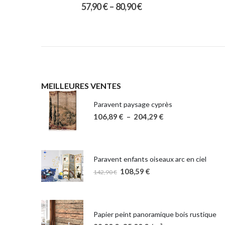
57,90
€
–
80,90
€
MEILLEURES VENTES
Paravent paysage cyprès
106,89
€
–
204,29
€
Paravent enfants oiseaux arc en ciel
108,59
€
142,90
€
Papier peint panoramique bois rustique