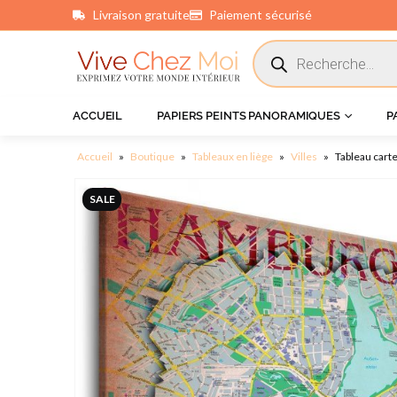
Livraison gratuite
Paiement sécurisé
principal
ACCUEIL
PAPIERS PEINTS PANORAMIQUES
P
Accueil
»
Boutique
»
Tableaux en liège
»
Villes
»
Tableau cart
SALE