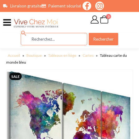
contenu
Livraison gratuite
Paiement sécurisé
principal
0
Rechercher
Accueil
»
Boutique
»
Tableaux en liège
»
Cartes
»
Tableau carte du
monde bleu
SALE