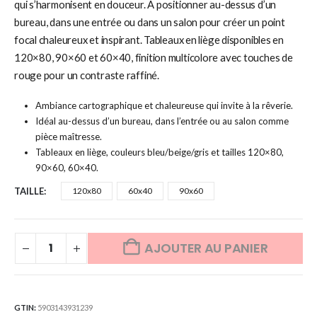
qui s’harmonisent en douceur. À positionner au-dessus d’un
bureau, dans une entrée ou dans un salon pour créer un point
focal chaleureux et inspirant. Tableaux en liège disponibles en
120×80, 90×60 et 60×40, finition multicolore avec touches de
rouge pour un contraste raffiné.
Ambiance cartographique et chaleureuse qui invite à la rêverie.
Idéal au-dessus d’un bureau, dans l’entrée ou au salon comme
pièce maîtresse.
Tableaux en liège, couleurs bleu/beige/gris et tailles 120×80,
90×60, 60×40.
TAILLE
120x80
60x40
90x60
AJOUTER AU PANIER
GTIN:
5903143931239