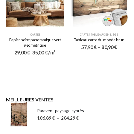
CARTES
CARTES
,
TABLEAUX EN LIÈGE
Papier peint panoramique vert
Tableau carte du monde brun
géométrique
57,90
€
–
80,90
€
29,00
€
–
35,00
€
/ m²
MEILLEURES VENTES
Paravent paysage cyprès
106,89
€
–
204,29
€