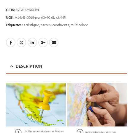
GTIN:
5903143930034
UGS :
A1-k-B-0018-p-a_60x40_dk_ck-MP
Étiquettes :
artistique
,
cartes
,
continents
,
multicolore
DESCRIPTION