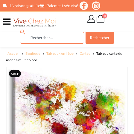
contenu
Livraison gratuite
Paiement sécurisé
principal
0
Rechercher
Accueil
»
Boutique
»
Tableaux en liège
»
Cartes
»
Tableau carte du
monde multicolore
SALE