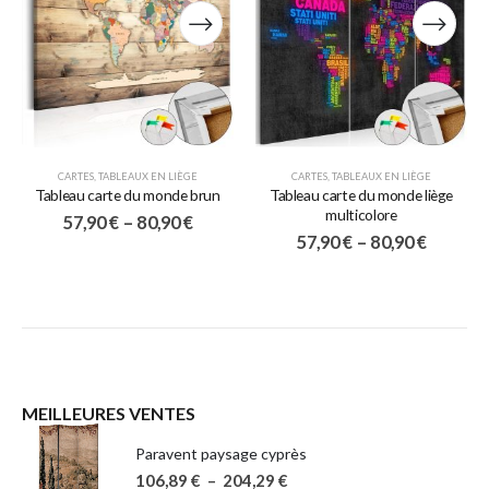
CARTES
,
TABLEAUX EN LIÈGE
CARTES
,
TABLEAUX EN LIÈGE
Tableau carte du monde brun
Tableau carte du monde liège
multicolore
57,90
€
–
80,90
€
57,90
€
–
80,90
€
MEILLEURES VENTES
Paravent paysage cyprès
106,89
€
–
204,29
€