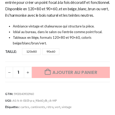
entrée pour créer un point focal à la fois décoratif et fonctionnel.
Disponible en 120×80 et 90×60, et en beige, blanc, brun ou vert,
il s’harmonise avec le bois naturel et les teintes neutres.
Ambiance vintage et chaleureuse qui structure la pièce.
Idéal au bureau, dans le salon ou l’entrée comme point focal.
Tableaux en liège, formats 120×80 et 90×60, coloris
beige/blanc/brun/vert.
TAILLE
120x80
90x60
AJOUTER AU PANIER
GTIN:
5903143932960
UGS :
A1-k-A-0105-p-a_90x60_dk_ck-MP
Étiquettes :
cartes
,
continents
,
rétro
,
vert
,
vintage