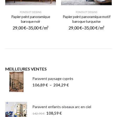
FONDS ET DESSINS
FONDS ET DESSINS
Papier peint panoramique
Papier peint panoramique motif
baroque noir
baroque turquoise
29,00
€
–
35,00
€
/ m²
29,00
€
–
35,00
€
/ m²
MEILLEURES VENTES
Paravent paysage cyprès
106,89
€
–
204,29
€
Paravent enfants oiseaux arc en ciel
108,59
€
142,90
€