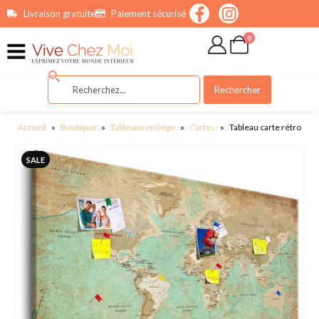
contenu
Livraison gratuite
Paiement sécurisé
principal
0
Rechercher
Accueil
»
Boutique
»
Tableaux en liège
»
Cartes
»
Tableau carte rétro
SALE