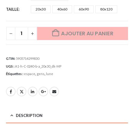
TAILLE
20x30
40x60
60x90
80x120
AJOUTER AU PANIER
GTIN:
5905714299830
UGS :
A1-h-C-0240-b-a_20x30_dk-MP
Étiquettes :
espace
,
gens
,
lune
DESCRIPTION