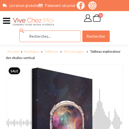
contenu
Livraison gratuite
Paiement sécurisé
principal
0
Rechercher
Accueil
»
Boutique
»
Tableaux
»
Personnages
»
Tableau explorateur
des étoiles vertical
SALE