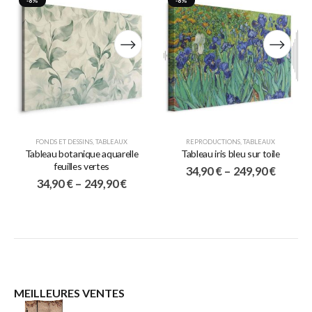
-8%
-8%
FONDS ET DESSINS
,
TABLEAUX
REPRODUCTIONS
,
TABLEAUX
Tableau botanique aquarelle
Tableau iris bleu sur toile
feuilles vertes
34,90
€
–
249,90
€
34,90
€
–
249,90
€
MEILLEURES VENTES