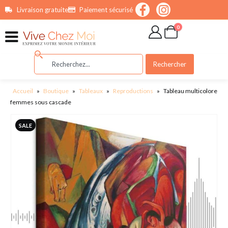
contenu
Livraison gratuite
Paiement sécurisé
principal
0
Rechercher
Accueil
»
Boutique
»
Tableaux
»
Reproductions
»
Tableau multicolore
femmes sous cascade
SALE