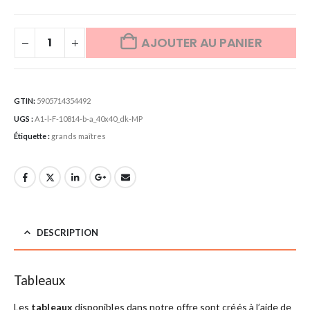
AJOUTER AU PANIER
GTIN:
5905714354492
UGS :
A1-l-F-10814-b-a_40x40_dk-MP
Étiquette :
grands maîtres
DESCRIPTION
Tableaux
Les
tableaux
disponibles dans notre offre sont créés à l’aide de