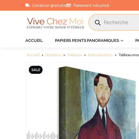
Livraison gratuite
Paiement sécurisé
principal
ACCUEIL
PAPIERS PEINTS PANORAMIQUES
P
Accueil
»
Boutique
»
Tableaux
»
Reproductions
»
Tableau modi
SALE