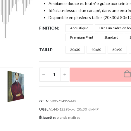
Ambiance douce et feutrée grâce aux teintes b
Idéal au-dessus d’un canapé, dans une entrée
Disponible en plusieurs tailles (20×30 à 80×120
FINITION
Acoustique
Dans un cadre en bo
Premium Print
Standard
S
TAILLE
20x30
40x60
60x90
GTIN:
5905714359442
UGS :
A1-l-E-12296-b-a_20x30_dk-MP
Étiquette :
grands maîtres