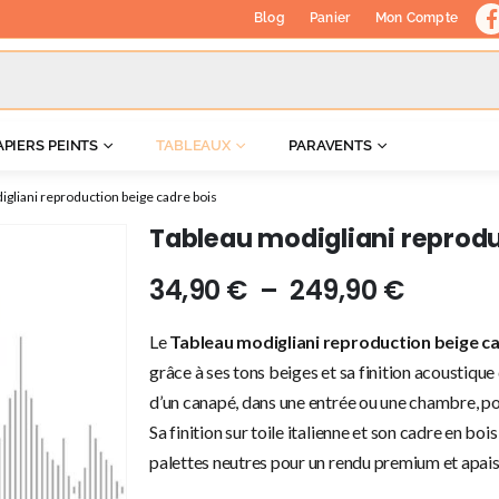
Blog
Panier
Mon Compte
APIERS PEINTS
TABLEAUX
PARAVENTS
gliani reproduction beige cadre bois
Tableau modigliani reprodu
34,90
€
–
249,90
€
Le
Tableau modigliani reproduction beige c
grâce à ses tons beiges et sa finition acoustique 
d’un canapé, dans une entrée ou une chambre, pos
Sa finition sur toile italienne et son cadre en bo
palettes neutres pour un rendu premium et apais