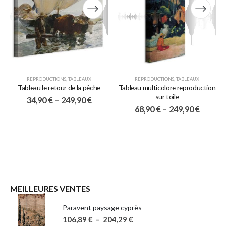
REPRODUCTIONS
,
TABLEAUX
REPRODUCTIONS
,
TABLEAUX
Tableau le retour de la pêche
Tableau multicolore reproduction
sur toile
34,90
€
–
249,90
€
68,90
€
–
249,90
€
MEILLEURES VENTES
Paravent paysage cyprès
106,89
€
–
204,29
€