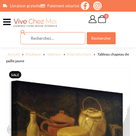
contenu
Livraison gratuite
Paiement sécurisé
principal
0
Rechercher
Accueil
»
Boutique
»
Tableaux
»
Reproductions
»
Tableau chapeau de
paille jaune
SALE