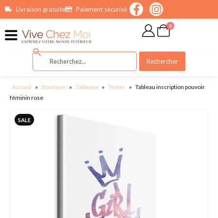
contenu
Livraison gratuite
Paiement sécurisé
principal
0
Rechercher
Accueil
»
Boutique
»
Tableaux
»
Textes
»
Tableau inscription pouvoir
féminin rose
SALE