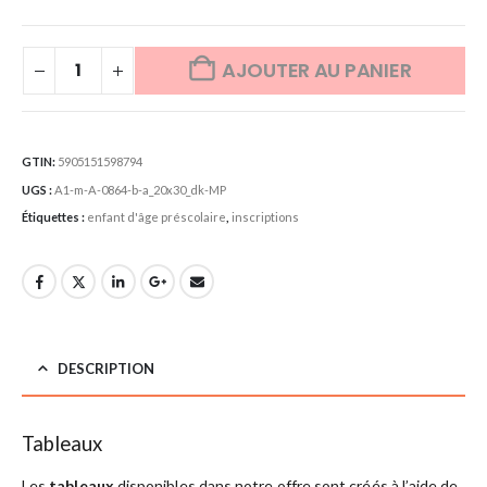
AJOUTER AU PANIER
GTIN:
5905151598794
UGS :
A1-m-A-0864-b-a_20x30_dk-MP
Étiquettes :
enfant d'âge préscolaire
,
inscriptions
DESCRIPTION
Tableaux
Les
tableaux
disponibles dans notre offre sont créés à l’aide de