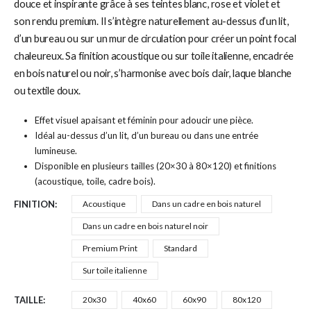
douce et inspirante grâce à ses teintes blanc, rose et violet et
son rendu premium. Il s’intègre naturellement au-dessus d’un lit,
d’un bureau ou sur un mur de circulation pour créer un point focal
chaleureux. Sa finition acoustique ou sur toile italienne, encadrée
en bois naturel ou noir, s’harmonise avec bois clair, laque blanche
ou textile doux.
Effet visuel apaisant et féminin pour adoucir une pièce.
Idéal au-dessus d’un lit, d’un bureau ou dans une entrée
lumineuse.
Disponible en plusieurs tailles (20×30 à 80×120) et finitions
(acoustique, toile, cadre bois).
FINITION
Acoustique
Dans un cadre en bois naturel
Dans un cadre en bois naturel noir
Premium Print
Standard
Sur toile italienne
TAILLE
20x30
40x60
60x90
80x120