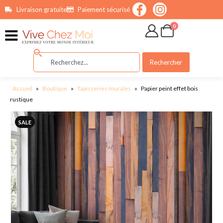
contenu
Livraison gratuite
Paiement sécurisé
principal
0
Rechercher
Accueil
»
Boutique
»
Tapisseries murales
»
Papier peint effet bois
rustique
SALE