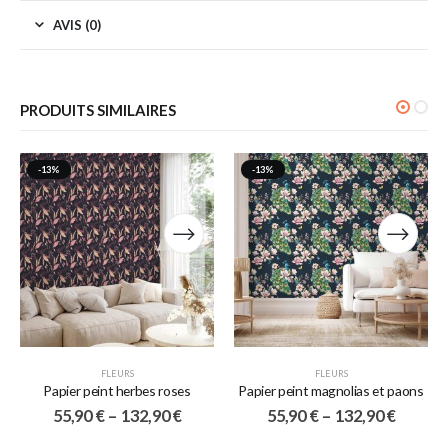
AVIS (0)
PRODUITS SIMILAIRES
-13%
-13%
FLEURS
FLEURS
Papier peint herbes roses
Papier peint magnolias et paons
55,90
€
–
132,90
€
55,90
€
–
132,90
€