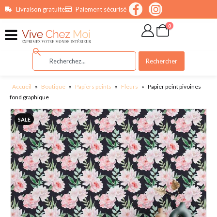
contenu
Livraison gratuite
Paiement sécurisé
principal
0
Rechercher
Accueil
»
Boutique
»
Papiers peints
»
Fleurs
»
Papier peint pivoines
fond graphique
SALE