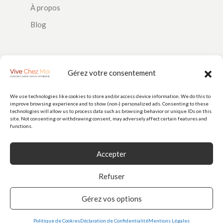
À propos
Blog
SUIVEZ-NOUS
Gérez votre consentement
We use technologies like cookies to store and/or access device information. We do this to
improve browsing experience and to show (non-) personalized ads. Consenting to these
PAIEMENTS
technologies will allow us to process data such as browsing behavior or unique IDs on this
site. Not consenting or withdrawing consent, may adversely affect certain features and
functions.
Accepter
Refuser
Gérez vos options
© 2026
Vive Chez Moi
est une marque de Doorstep Delight SAS (N° 928
986 256) - Tous droits réservés
Politique de Cookies
Déclaration de Confidentialité
Mentions Légales