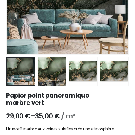
Papier peint panoramique
marbre vert
29,00
€
–
35,00
€
/ m²
Un motif marbré aux veines subtiles crée une atmosphère