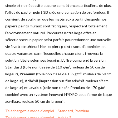
simple et ne nécessite aucune compétence particulière, de plus,
l’effet de
papier peint 3D
crée une sensation de profondeur. Il
convient de souligner que les matériaux à partir desquels nos
papiers peints muraux sont fabriqués, respectent totalement
l’environnement naturel. Parcourez notre large offre et
sélectionnez un papier peint parfait pour redonner une nouvelle
vie à votre intérieur! Nos
papiers peints
sont disponibles en
quatre variantes, parmi lesquelles chaque client trouvera la
solution idéale selon ses besoins. L’offre comprend la version
Standard
(toile non tissée de 110 g/m², rouleau de 50 cm de
largeur),
Premium
(toile non-tissé de 155 g/m², rouleau de 50 cm
de largeur),
Adhésif
(impression sur film adhésif, rouleau 49 cm
de largeur) et
Lavable
(toile non tissée Premium de 170 g/m²
combiné avec un système innovant HYDRO sous forme de laque
acrylique, rouleau 50 cm de largeur).
Téléchargez le mode d’emploi – Standard, Premium
Téléchargez le mode d’emploi – Adhésif