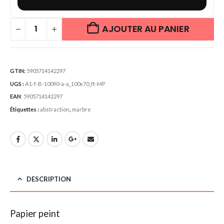
AJOUTER AU PANIER
GTIN:
5905714142297
UGS :
A1-f-B-10090-a-a_100x70_ft-MP
EAN
:
5905714142297
Étiquettes :
abstraction
,
marbre
DESCRIPTION
Papier peint