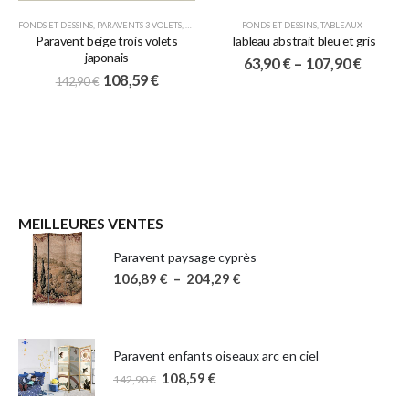
FONDS ET DESSINS
,
PARAVENTS 3 VOLETS
,
PARAVENTS JAPONAIS
FONDS ET DESSINS
,
TABLEAUX
Paravent beige trois volets
Tableau abstrait bleu et gris
japonais
63,90
€
–
107,90
€
108,59
€
142,90
€
MEILLEURES VENTES
Paravent paysage cyprès
106,89
€
–
204,29
€
Paravent enfants oiseaux arc en ciel
108,59
€
142,90
€