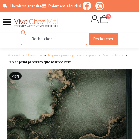
contenu
Livraison gratuite
Paiement sécurisé
principal
0
Rechercher
Accueil
»
Boutique
»
Papiers peints panoramiques
»
Abstractions
»
Papier peint panoramique marbre vert
-40%