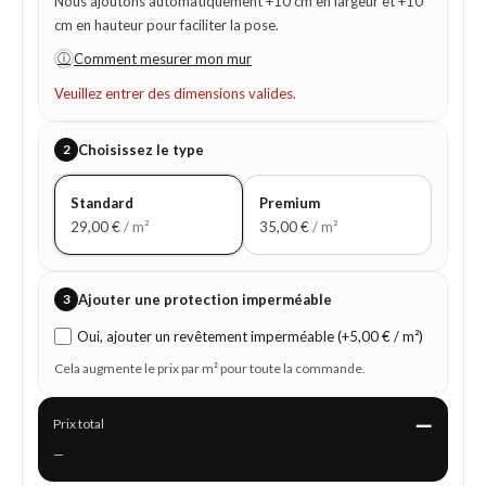
Nous ajoutons automatiquement +10 cm en largeur et +10
cm en hauteur pour faciliter la pose.
ⓘ
Comment mesurer mon mur
Veuillez entrer des dimensions valides.
2
Choisissez le type
Standard
Premium
29,00
€
/ m²
35,00
€
/ m²
3
Ajouter une protection imperméable
Oui, ajouter un revêtement imperméable (+5,00 € / m²)
Cela augmente le prix par m² pour toute la commande.
—
Prix total
—