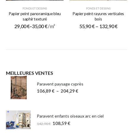
FONDS ET DESSINS
FONDS ET DESSINS
Papier peint panoramique bleu
Papier peint rayures verticales
saphir texturé
bois
29,00
€
–
35,00
€
/ m²
55,90
€
–
132,90
€
MEILLEURES VENTES
Paravent paysage cyprès
106,89
€
–
204,29
€
Paravent enfants oiseaux arc en ciel
108,59
€
142,90
€