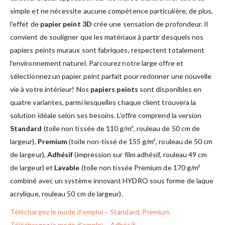
simple et ne nécessite aucune compétence particulière, de plus,
l’effet de
papier peint 3D
crée une sensation de profondeur. Il
convient de souligner que les matériaux à partir desquels nos
papiers peints muraux sont fabriqués, respectent totalement
l’environnement naturel. Parcourez notre large offre et
sélectionnez un papier peint parfait pour redonner une nouvelle
vie à votre intérieur! Nos
papiers peints
sont disponibles en
quatre variantes, parmi lesquelles chaque client trouvera la
solution idéale selon ses besoins. L’offre comprend la version
Standard
(toile non tissée de 110 g/m², rouleau de 50 cm de
largeur),
Premium
(toile non-tissé de 155 g/m², rouleau de 50 cm
de largeur),
Adhésif
(impression sur film adhésif, rouleau 49 cm
de largeur) et
Lavable
(toile non tissée Premium de 170 g/m²
combiné avec un système innovant HYDRO sous forme de laque
acrylique, rouleau 50 cm de largeur).
Téléchargez le mode d’emploi – Standard, Premium
Téléchargez le mode d’emploi – Adhésif