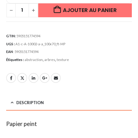
AJOUTER AU PANIER
GTIN:
5905151774594
UGS :
A1-c-A-10002-a-a_100x70_ft-MP
EAN
:
5905151774594
Étiquettes :
abstraction
,
arbres
,
texture
DESCRIPTION
Papier peint