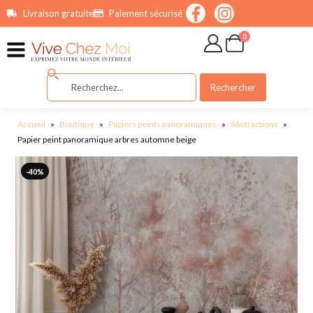
contenu
Livraison gratuite
Paiement sécurisé
principal
0
Rechercher
Accueil
»
Boutique
»
Papiers peints panoramiques
»
Abstractions
»
Papier peint panoramique arbres automne beige
-40%