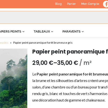
Blog
Panier
Mon Compte
APIERS PEINTS
TABLEAUX
PARAVENTS
dessins
»
Papier peint panoramique forêt brumeuse gris
Papier peint panoramique 
29,00
€
–
35,00
€
/ m²
Le
Papier peint panoramique forêt brumeus
la brume et les silhouettes d’arbres créent une 
salon, d’une chambre ou d’un bureau pour transf
rendu gris, blanc et touches de vert s’harmonise
une décoration haut de gamme et chaleureuse.