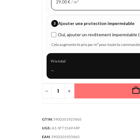
29,00
€
/ m²
Ajouter une protection imperméable
3
Oui, ajouter un revêtement imperméable (+
Cela augmente le prix par m² pour toute la commande
Prix total
—
GTIN:
5903301925865
UGS :
A1-SFT1569-MP
EAN
:
5903301925865