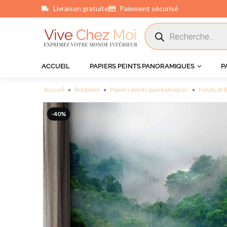
Livraison gratuite
Paiement sécurisé
principal
ACCUEIL
PAPIERS PEINTS PANORAMIQUES
P
Accueil
»
Boutique
»
Papiers peints panoramiques
»
Fonds et 
-40%