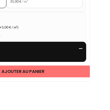
35,00
€
/ m²
5,00 € / m²)
.
—
AJOUTER AU PANIER