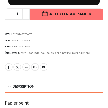
AJOUTER AU PANIER
GTIN:
5903143978487
UGS :
A1-SFT406-MP
EAN
:
5903143978487
Étiquettes :
arbres
,
cascade
,
eau
,
multicolore
,
nature
,
pierre
,
rivière
DESCRIPTION
Papier peint