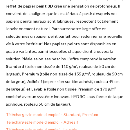
l’effet de
papier peint 3D
crée une sensation de profondeur. Il
convient de souligner que les matériaux à partir desquels nos
papiers peints muraux sont fabriqués, respectent totalement
l’environnement naturel. Parcourez notre large offre et
sélectionnez un papier peint parfait pour redonner une nouvelle
vie à votre intérieur! Nos
papiers peints
sont disponibles en
quatre variantes, parmi lesquelles chaque client trouvera la
solution idéale selon ses besoins. L’offre comprend la version
Standard
(toile non tissée de 110 g/m², rouleau de 50 cm de
largeur),
Premium
(toile non-tissé de 155 g/m², rouleau de 50 cm
de largeur),
Adhésif
(impression sur film adhésif, rouleau 49 cm
de largeur) et
Lavable
(toile non tissée Premium de 170 g/m²
combiné avec un système innovant HYDRO sous forme de laque
acrylique, rouleau 50 cm de largeur).
Téléchargez le mode d’emploi – Standard, Premium
Téléchargez le mode d’emploi – Adhésif
Téléchargez le mode d’emploi – Lavable