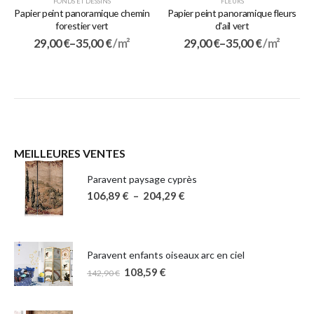
FONDS ET DESSINS
FLEURS
Papier peint panoramique chemin
Papier peint panoramique fleurs
forestier vert
d'ail vert
29,00
€
–
35,00
€
/ m²
29,00
€
–
35,00
€
/ m²
MEILLEURES VENTES
Paravent paysage cyprès
106,89
€
–
204,29
€
Paravent enfants oiseaux arc en ciel
108,59
€
142,90
€