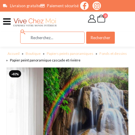
contenu
Livraison gratuite
Paiement sécurisé
principal
0
Rechercher
Accueil
»
Boutique
»
Papiers peints panoramiques
»
Fonds et dessins
»
Papier peint panoramique cascade et rivière
-40%