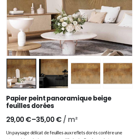
Papier peint panoramique beige
feuilles dorées
29,00
€
–
35,00
€
/ m²
Un paysage délicat de feuilles aux reflets dorés confère une