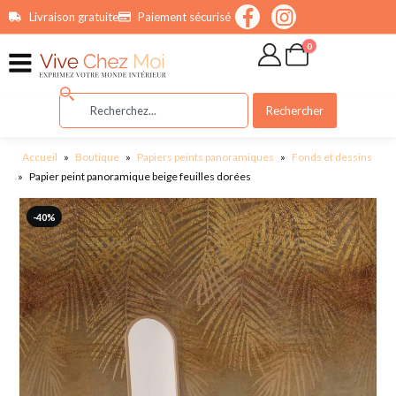
contenu
Livraison gratuite
Paiement sécurisé
principal
0
Rechercher
Accueil
»
Boutique
»
Papiers peints panoramiques
»
Fonds et dessins
»
Papier peint panoramique beige feuilles dorées
-40%