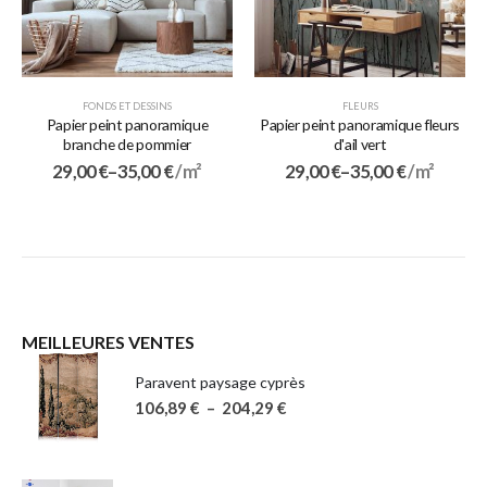
FONDS ET DESSINS
FLEURS
Papier peint panoramique
Papier peint panoramique fleurs
branche de pommier
d'ail vert
29,00
€
–
35,00
€
/ m²
29,00
€
–
35,00
€
/ m²
MEILLEURES VENTES
Paravent paysage cyprès
106,89
€
–
204,29
€