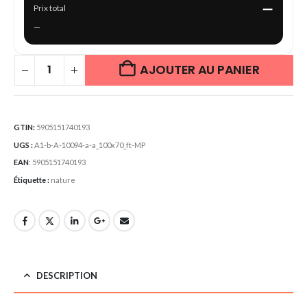
—
Prix total
—
AJOUTER AU PANIER
GTIN:
5905151740193
UGS :
A1-b-A-10094-a-a_100x70_ft-MP
EAN
:
5905151740193
Étiquette :
nature
DESCRIPTION