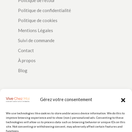
Politique de retour
Politique de confidentialité
Politique de cookies
Mentions Légales
Suivi de commande
Contact
À propos
Blog
SUIVEZ-NOUS
Gérez votre consentement
We use technologies like cookies to store and/or access device information. We do this to
improve browsing experience and to show (non-) personalized ads. Consenting to these
PAIEMENTS
technologies will allow us to process data such as browsing behavior or unique IDs on this
site. Not consenting or withdrawing consent, may adversely affect certain features and
functions.