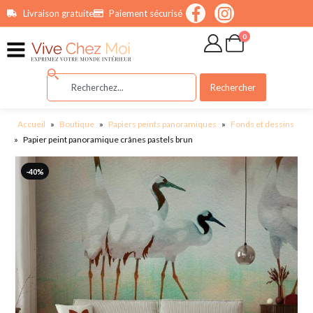
contenu
Livraison gratuite
Paiement sécurisé
principal
0
Rechercher
Accueil
»
Boutique
»
Papiers peints panoramiques
»
Fonds et dessins
»
Papier peint panoramique crânes pastels brun
-40%