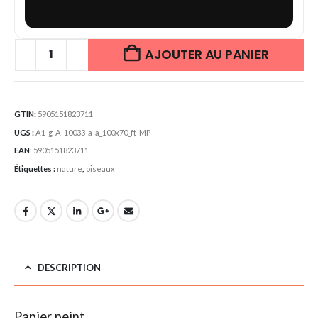
—
AJOUTER AU PANIER
GTIN:
5905151823711
UGS :
A1-g-A-10033-a-a_100x70_ft-MP
EAN
:
5905151823711
Étiquettes :
nature
,
oiseaux
DESCRIPTION
Papier peint