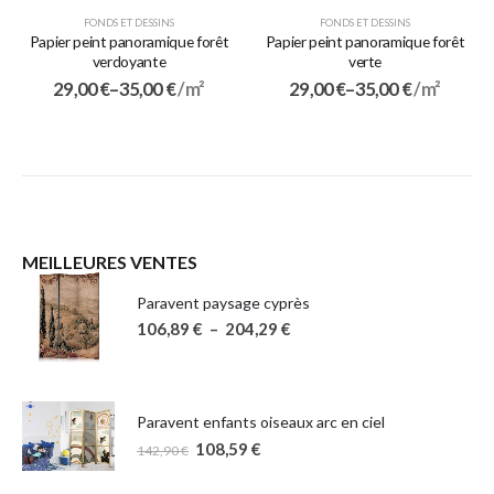
FONDS ET DESSINS
FONDS ET DESSINS
Papier peint panoramique forêt
Papier peint panoramique forêt
verdoyante
verte
29,00
€
–
35,00
€
/ m²
29,00
€
–
35,00
€
/ m²
MEILLEURES VENTES
Paravent paysage cyprès
106,89
€
–
204,29
€
Paravent enfants oiseaux arc en ciel
108,59
€
142,90
€