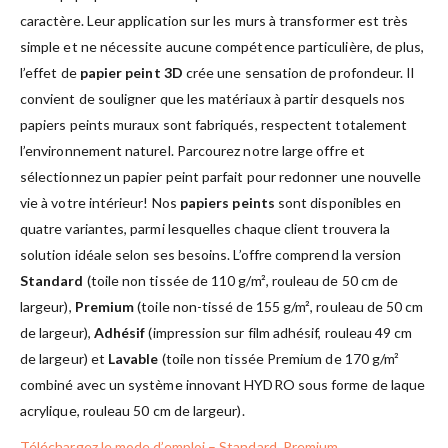
caractère. Leur application sur les murs à transformer est très
simple et ne nécessite aucune compétence particulière, de plus,
l’effet de
papier peint 3D
crée une sensation de profondeur. Il
convient de souligner que les matériaux à partir desquels nos
papiers peints muraux sont fabriqués, respectent totalement
l’environnement naturel. Parcourez notre large offre et
sélectionnez un papier peint parfait pour redonner une nouvelle
vie à votre intérieur! Nos
papiers peints
sont disponibles en
quatre variantes, parmi lesquelles chaque client trouvera la
solution idéale selon ses besoins. L’offre comprend la version
Standard
(toile non tissée de 110 g/m², rouleau de 50 cm de
largeur),
Premium
(toile non-tissé de 155 g/m², rouleau de 50 cm
de largeur),
Adhésif
(impression sur film adhésif, rouleau 49 cm
de largeur) et
Lavable
(toile non tissée Premium de 170 g/m²
combiné avec un système innovant HYDRO sous forme de laque
acrylique, rouleau 50 cm de largeur).
Téléchargez le mode d’emploi – Standard, Premium