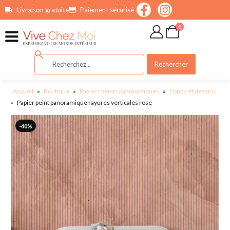
contenu
Livraison gratuite
Paiement sécurisé
principal
0
Rechercher
Accueil
»
Boutique
»
Papiers peints panoramiques
»
Fonds et dessins
»
Papier peint panoramique rayures verticales rose
-40%