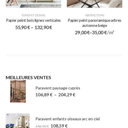
FONDS ET DESSINS
ABSTRACTIONS
Papier peint bois lignes verticales
Papier peint panoramique arbres
automne beige
55,90
€
–
132,90
€
29,00
€
–
35,00
€
/ m²
MEILLEURES VENTES
Paravent paysage cyprès
106,89
€
–
204,29
€
Paravent enfants oiseaux arc en ciel
108,59
€
142,90
€