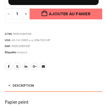
AJOUTER AU PANIER
GTIN:
5905151807209
UGS :
A1-f-A-10031-a-a_100x70_ft-MP
EAN
:
5905151807209
Étiquette :
texture
DESCRIPTION
Papier peint