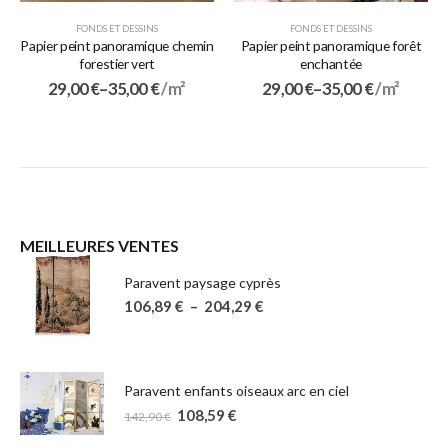
FONDS ET DESSINS
FONDS ET DESSINS
Papier peint panoramique chemin
Papier peint panoramique forêt
forestier vert
enchantée
29,00
€
–
35,00
€
/ m²
29,00
€
–
35,00
€
/ m²
MEILLEURES VENTES
Paravent paysage cyprès
106,89
€
–
204,29
€
Paravent enfants oiseaux arc en ciel
108,59
€
142,90
€