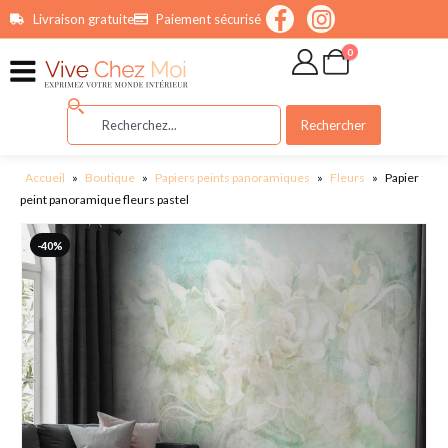
contenu
Livraison gratuite
Paiement sécurisé
principal
0
Rechercher
Accueil
»
Boutique
»
Papiers peints panoramiques
»
Fleurs
»
Papier
peint panoramique fleurs pastel
-40%