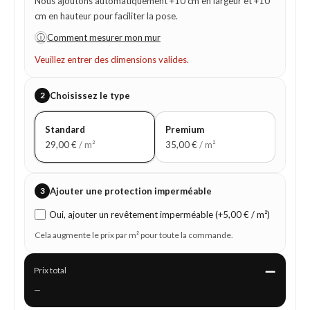
Nous ajoutons automatiquement +10 cm en largeur et +10
cm en hauteur pour faciliter la pose.
ⓘ
Comment mesurer mon mur
Veuillez entrer des dimensions valides.
2
Choisissez le type
Standard
Premium
29,00
€
/ m²
35,00
€
/ m²
3
Ajouter une protection imperméable
Oui, ajouter un revêtement imperméable (+5,00 € / m²)
Cela augmente le prix par m² pour toute la commande.
—
Prix total
—