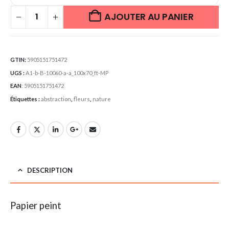
AJOUTER AU PANIER
GTIN:
5905151751472
UGS :
A1-b-B-10060-a-a_100x70_ft-MP
EAN
:
5905151751472
Étiquettes :
abstraction
,
fleurs
,
nature
DESCRIPTION
Papier peint