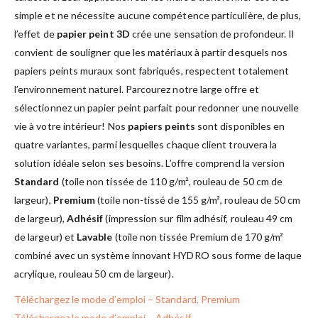
simple et ne nécessite aucune compétence particulière, de plus,
l’effet de
papier peint 3D
crée une sensation de profondeur. Il
convient de souligner que les matériaux à partir desquels nos
papiers peints muraux sont fabriqués, respectent totalement
l’environnement naturel. Parcourez notre large offre et
sélectionnez un papier peint parfait pour redonner une nouvelle
vie à votre intérieur! Nos
papiers peints
sont disponibles en
quatre variantes, parmi lesquelles chaque client trouvera la
solution idéale selon ses besoins. L’offre comprend la version
Standard
(toile non tissée de 110 g/m², rouleau de 50 cm de
largeur),
Premium
(toile non-tissé de 155 g/m², rouleau de 50 cm
de largeur),
Adhésif
(impression sur film adhésif, rouleau 49 cm
de largeur) et
Lavable
(toile non tissée Premium de 170 g/m²
combiné avec un système innovant HYDRO sous forme de laque
acrylique, rouleau 50 cm de largeur).
Téléchargez le mode d’emploi – Standard, Premium
Téléchargez le mode d’emploi – Adhésif