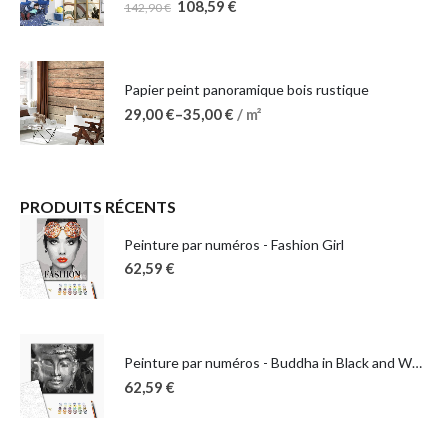
108,59
€
142,90
€
Papier peint panoramique bois rustique
29,00
€
–
35,00
€
/ m²
PRODUITS RÉCENTS
Peinture par numéros - Fashion Girl
62,59
€
Peinture par numéros - Buddha in Black and White
62,59
€