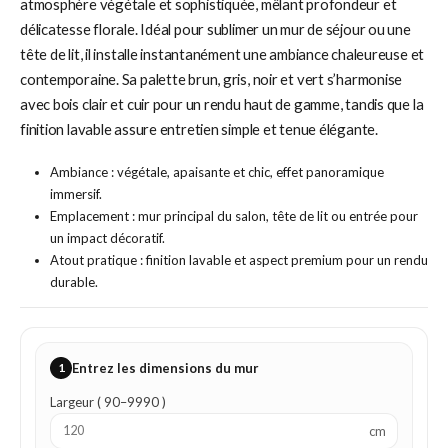
atmosphère végétale et sophistiquée, mêlant profondeur et
délicatesse florale. Idéal pour sublimer un mur de séjour ou une
tête de lit, il installe instantanément une ambiance chaleureuse et
contemporaine. Sa palette brun, gris, noir et vert s’harmonise
avec bois clair et cuir pour un rendu haut de gamme, tandis que la
finition lavable assure entretien simple et tenue élégante.
Ambiance : végétale, apaisante et chic, effet panoramique
immersif.
Emplacement : mur principal du salon, tête de lit ou entrée pour
un impact décoratif.
Atout pratique : finition lavable et aspect premium pour un rendu
durable.
1
Entrez les dimensions du mur
Largeur ( 90–9990 )
cm