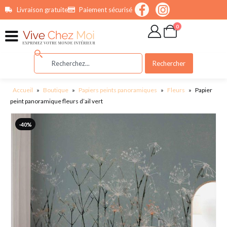
contenu
Livraison gratuite
Paiement sécurisé
principal
0
Rechercher
Accueil
»
Boutique
»
Papiers peints panoramiques
»
Fleurs
»
Papier
peint panoramique fleurs d’ail vert
-40%