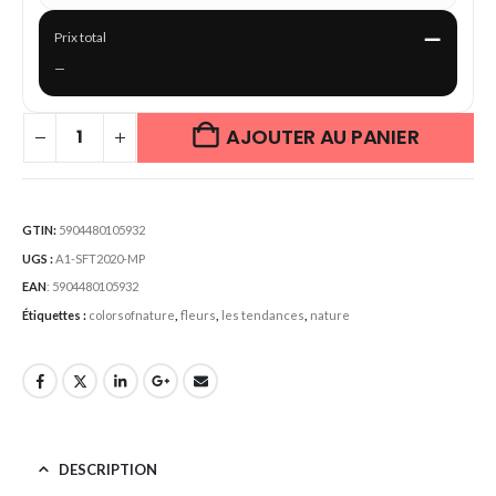
—
Prix total
—
AJOUTER AU PANIER
GTIN:
5904480105932
UGS :
A1-SFT2020-MP
EAN
:
5904480105932
Étiquettes :
colorsofnature
,
fleurs
,
les tendances
,
nature
DESCRIPTION