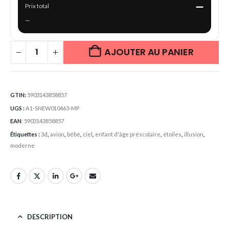
—
Prix total
—
AJOUTER AU PANIER
GTIN:
5903143858857
UGS :
A1-SNEW010463-MP
EAN
:
5903143858857
Étiquettes :
3d
,
avion
,
bébé
,
ciel
,
enfant d'âge préscolaire
,
étoiles
,
illusion
,
moderne
DESCRIPTION