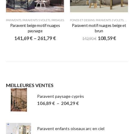
PARAVENTS
,
PARAVENTS 5 VOLETS
,
PAYSAGES
FONDS ET DESSINS
,
PARAVENTS 3 VOLETS
,
PARAV
Paravent beige motif nuages
Paravent motif nuages beige et
paysage
brun
141,69
€
–
261,79
€
108,59
€
142,90
€
MEILLEURES VENTES
Paravent paysage cyprès
106,89
€
–
204,29
€
Paravent enfants oiseaux arc en ciel