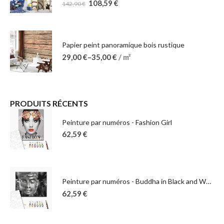
108,59
€
142,90
€
Papier peint panoramique bois rustique
29,00
€
–
35,00
€
/ m²
PRODUITS RÉCENTS
Peinture par numéros - Fashion Girl
62,59
€
Peinture par numéros - Buddha in Black and White
62,59
€