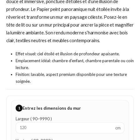
douce et immersive, ponctuée d’étoiles et d’une illusion de
profondeur. Le Papier peint panoramique nuit étoilée invite à la
rêverie et transforme un mur en paysage céleste. Posez-le en
tête de lit ou sur un mur principal pour ancrer la pièce et magnifier
la lumière ambiante. Son rendu moderne s’harmonise avec bois
clair, textiles neutres et meubles contemporains.
Effet visuel: ciel étoilé et illusion de profondeur apaisante.
Emplacement idéal: chambre d’enfant, chambre parentale ou coin
lecture.
Finition: lavable, aspect premium disponible pour une texture
soignée.
1
Entrez les dimensions du mur
Largeur ( 90–9990 )
cm