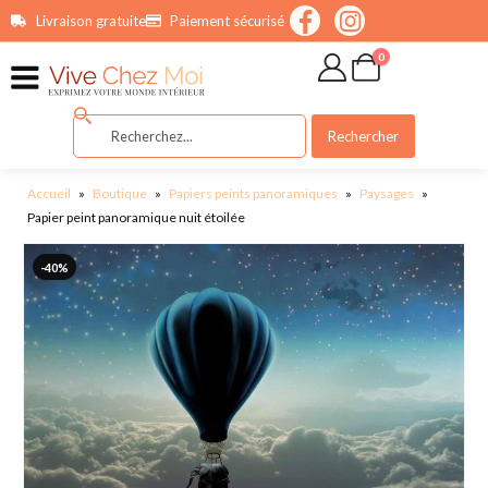
contenu
Livraison gratuite
Paiement sécurisé
principal
0
Rechercher
Accueil
»
Boutique
»
Papiers peints panoramiques
»
Paysages
»
Papier peint panoramique nuit étoilée
-40%