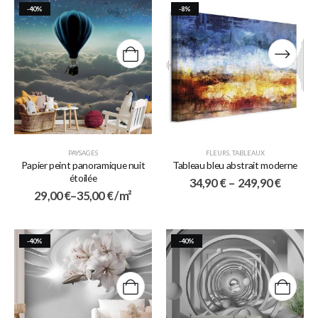
-40%
-8%
PAYSAGES
FLEURS
,
TABLEAUX
Papier peint panoramique nuit
Tableau bleu abstrait moderne
étoilée
34,90
€
–
249,90
€
29,00
€
–
35,00
€
/ m²
-40%
-40%