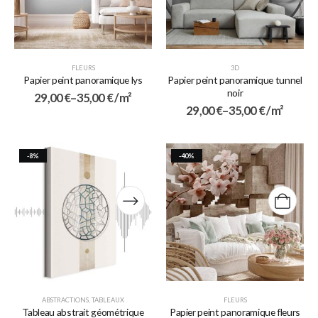
FLEURS
3D
Papier peint panoramique lys
Papier peint panoramique tunnel
noir
29,00
€
–
35,00
€
/ m²
29,00
€
–
35,00
€
/ m²
-8%
-40%
ABSTRACTIONS
,
TABLEAUX
FLEURS
Tableau abstrait géométrique
Papier peint panoramique fleurs