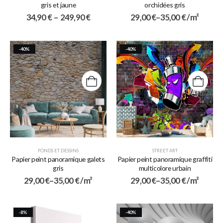
gris et jaune
orchidées gris
34,90
€
–
249,90
€
29,00
€
–
35,00
€
/ m²
-40%
-40%
FONDS ET DESSINS
STREET ART
Papier peint panoramique galets
Papier peint panoramique graffiti
gris
multicolore urbain
29,00
€
–
35,00
€
/ m²
29,00
€
–
35,00
€
/ m²
-8%
-40%