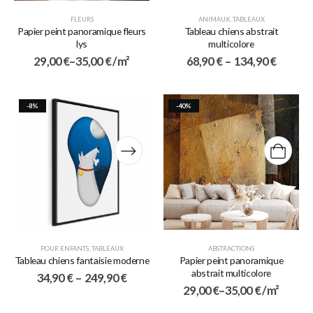
FLEURS
ANIMAUX
,
TABLEAUX
Papier peint panoramique fleurs
Tableau chiens abstrait
lys
multicolore
29,00
€
–
35,00
€
/ m²
68,90
€
–
134,90
€
-8%
-40%
POUR ENFANTS
,
TABLEAUX
ABSTRACTIONS
Tableau chiens fantaisie moderne
Papier peint panoramique
abstrait multicolore
34,90
€
–
249,90
€
29,00
€
–
35,00
€
/ m²