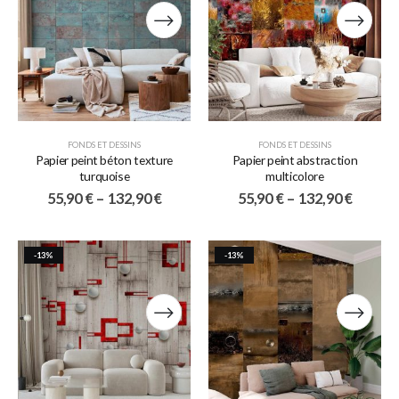
FONDS ET DESSINS
FONDS ET DESSINS
Papier peint béton texture
Papier peint abstraction
turquoise
multicolore
55,90
€
–
132,90
€
55,90
€
–
132,90
€
-13%
-13%