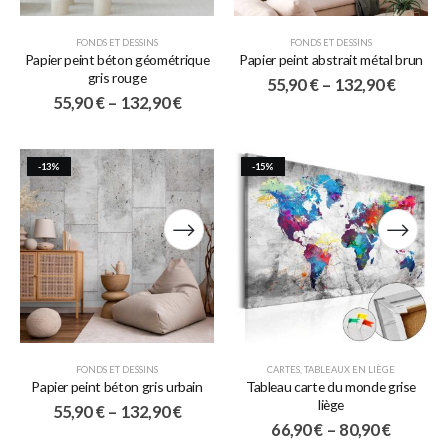
FONDS ET DESSINS
FONDS ET DESSINS
Papier peint béton géométrique
Papier peint abstrait métal brun
gris rouge
55,90
€
–
132,90
€
55,90
€
–
132,90
€
-13%
-15%
FONDS ET DESSINS
CARTES
,
TABLEAUX EN LIÈGE
Papier peint béton gris urbain
Tableau carte du monde grise
liège
55,90
€
–
132,90
€
66,90
€
–
80,90
€