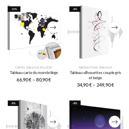
-15%
-8%
CARTES
,
TABLEAUX EN LIÈGE
ABSTRACTIONS
,
TABLEAUX
Tableau carte du monde liège
Tableau silhouettes couple gris
et beige
66,90
€
–
80,90
€
34,90
€
–
249,90
€
-8%
-8%