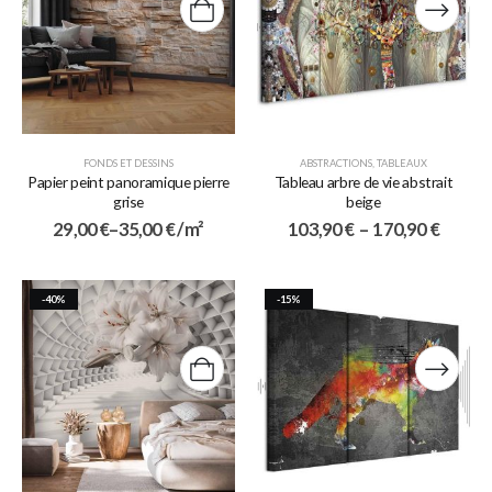
FONDS ET DESSINS
ABSTRACTIONS
,
TABLEAUX
Papier peint panoramique pierre
Tableau arbre de vie abstrait
grise
beige
29,00
€
–
35,00
€
/ m²
103,90
€
–
170,90
€
-40%
-15%