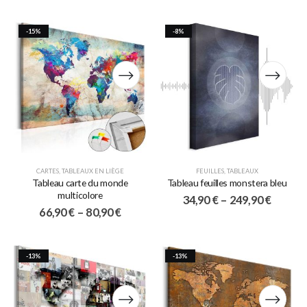
-15%
-8%
CARTES
,
TABLEAUX EN LIÈGE
FEUILLES
,
TABLEAUX
Tableau carte du monde
Tableau feuilles monstera bleu
multicolore
34,90
€
–
249,90
€
66,90
€
–
80,90
€
-13%
-13%