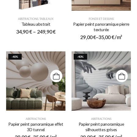
ABSTRACTIONS
,
TABLEAUX
FONDS ET DESSINS
Tableau abstrait
Papier peint panoramique pierre
texturée
34,90
€
–
249,90
€
29,00
€
–
35,00
€
/ m²
-40%
-40%
ABSTRACTIONS
ABSTRACTIONS
Papier peint panoramique effet
Papier peint panoramique
3D tunnel
silhouettes grises