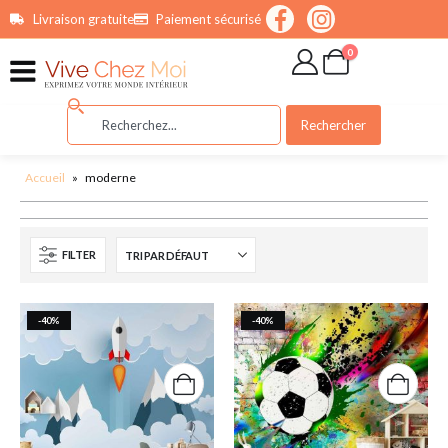
contenu
Livraison gratuite
Paiement sécurisé
principal
0
Rechercher
Accueil
»
moderne
FILTER
-40%
-40%