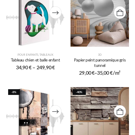
POUR ENFANTS
,
TABLEAUX
3D
Tableau chien et balle enfant
Papier peint panoramique gris
tunnel
34,90
€
–
249,90
€
29,00
€
–
35,00
€
/ m²
-8%
-40%