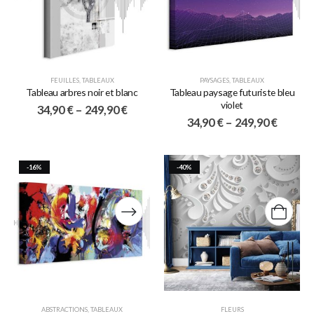
FEUILLES
,
TABLEAUX
PAYSAGES
,
TABLEAUX
Tableau arbres noir et blanc
Tableau paysage futuriste bleu
violet
34,90
€
–
249,90
€
34,90
€
–
249,90
€
-16%
-40%
ABSTRACTIONS
,
TABLEAUX
FLEURS