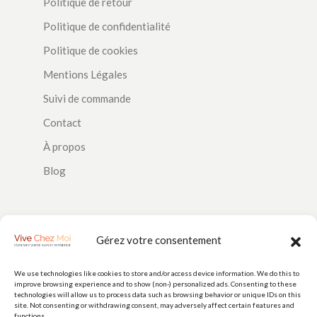
Politique de retour
Politique de confidentialité
Politique de cookies
Mentions Légales
Suivi de commande
Contact
À propos
Blog
SUIVEZ-NOUS
Gérez votre consentement
We use technologies like cookies to store and/or access device information. We do this to
improve browsing experience and to show (non-) personalized ads. Consenting to these
PAIEMENTS
technologies will allow us to process data such as browsing behavior or unique IDs on this
site. Not consenting or withdrawing consent, may adversely affect certain features and
functions.