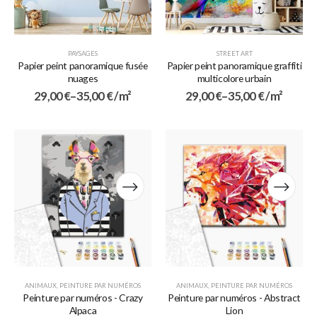
PAYSAGES
STREET ART
Papier peint panoramique fusée
Papier peint panoramique graffiti
nuages
multicolore urbain
29,00
€
–
35,00
€
/ m²
29,00
€
–
35,00
€
/ m²
ANIMAUX
,
PEINTURE PAR NUMÉROS
ANIMAUX
,
PEINTURE PAR NUMÉROS
Peinture par numéros - Crazy
Peinture par numéros - Abstract
Alpaca
Lion