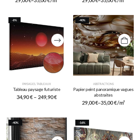
29,00
€
–
35,00
€
/ m²
29,00
€
–
35,00
€
/ m²
-8%
-40%
PAYSAGES
,
TABLEAUX
ABSTRACTIONS
Tableau paysage futuriste
Papier peint panoramique vagues
abstraites
34,90
€
–
249,90
€
29,00
€
–
35,00
€
/ m²
-40%
-16%