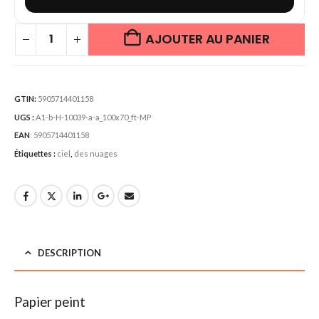
AJOUTER AU PANIER
GTIN:
5905714401158
UGS :
A1-b-H-10039-a-a_100x70_ft-MP
EAN
:
5905714401158
Étiquettes :
ciel
,
des nuages
DESCRIPTION
Papier peint