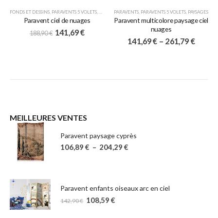
FONDS ET DESSINS
,
PARAVENTS 5 VOLETS
,
PARAVENTS JAPONAIS
PARAVENTS
,
PARAVENTS 5 VOLETS
,
PAYSAGES
Paravent ciel de nuages
Paravent multicolore paysage ciel
nuages
141,69
€
188,90
€
141,69
€
–
261,79
€
MEILLEURES VENTES
Paravent paysage cyprès
106,89
€
–
204,29
€
Paravent enfants oiseaux arc en ciel
108,59
€
142,90
€