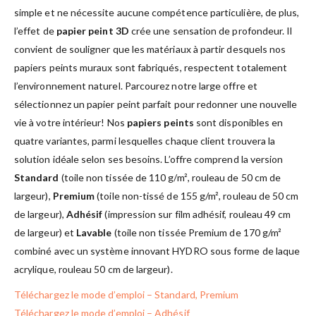
simple et ne nécessite aucune compétence particulière, de plus,
l’effet de
papier peint 3D
crée une sensation de profondeur. Il
convient de souligner que les matériaux à partir desquels nos
papiers peints muraux sont fabriqués, respectent totalement
l’environnement naturel. Parcourez notre large offre et
sélectionnez un papier peint parfait pour redonner une nouvelle
vie à votre intérieur! Nos
papiers peints
sont disponibles en
quatre variantes, parmi lesquelles chaque client trouvera la
solution idéale selon ses besoins. L’offre comprend la version
Standard
(toile non tissée de 110 g/m², rouleau de 50 cm de
largeur),
Premium
(toile non-tissé de 155 g/m², rouleau de 50 cm
de largeur),
Adhésif
(impression sur film adhésif, rouleau 49 cm
de largeur) et
Lavable
(toile non tissée Premium de 170 g/m²
combiné avec un système innovant HYDRO sous forme de laque
acrylique, rouleau 50 cm de largeur).
Téléchargez le mode d’emploi – Standard, Premium
Téléchargez le mode d’emploi – Adhésif