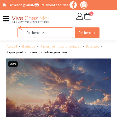
contenu
Livraison gratuite
Paiement sécurisé
principal
0
Rechercher
Accueil
»
Boutique
»
Papiers peints panoramiques
»
Paysages
»
Papier peint panoramique ciel nuageux bleu
-40%