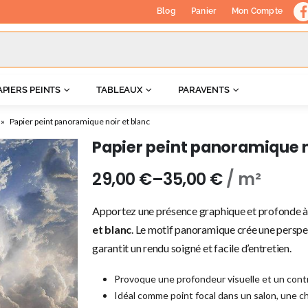
Blog
Panier
Mon Compte
APIERS PEINTS
TABLEAUX
PARAVENTS
»
Papier peint panoramique noir et blanc
Papier peint panoramique n
29,00
€
–
35,00
€
/ m²
Apportez une présence graphique et profonde à 
et blanc
. Le motif panoramique crée une perspec
garantit un rendu soigné et facile d’entretien.
Provoque une profondeur visuelle et un contr
Idéal comme point focal dans un salon, une 