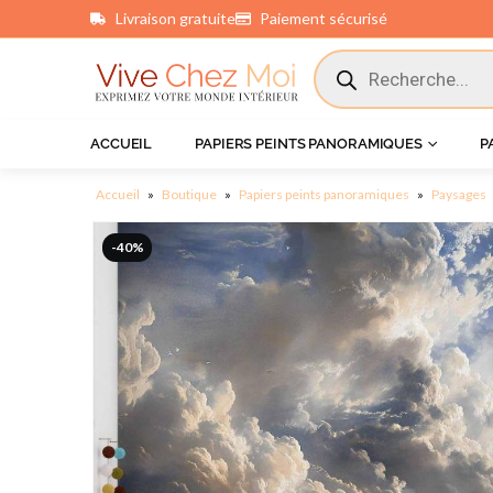
Livraison gratuite
Paiement sécurisé
principal
ACCUEIL
PAPIERS PEINTS PANORAMIQUES
P
Accueil
»
Boutique
»
Papiers peints panoramiques
»
Paysages
-40%