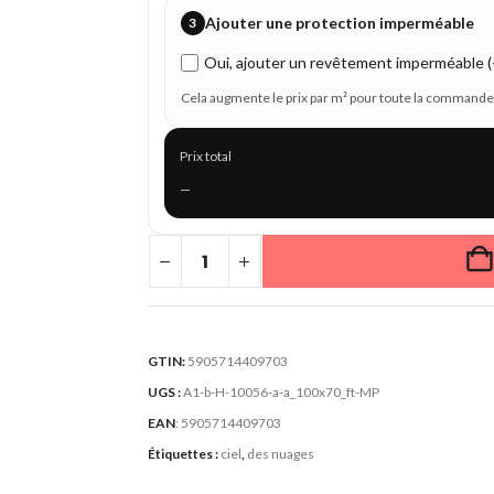
Ajouter une protection imperméable
3
Oui, ajouter un revêtement imperméable (+
Cela augmente le prix par m² pour toute la commande
Prix total
—
GTIN:
5905714409703
UGS :
A1-b-H-10056-a-a_100x70_ft-MP
EAN
:
5905714409703
Étiquettes :
ciel
,
des nuages