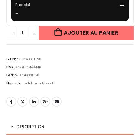
—
Prix total
—
AJOUTER AU PANIER
GTIN:
5903143881398
UGS :
A1-SFT1468-MP
EAN
:
5903143881398
Étiquettes :
adolescent
,
sport
DESCRIPTION