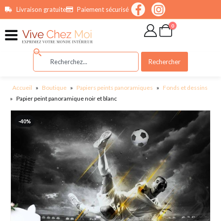
contenu
Livraison gratuite
Paiement sécurisé
principal
0
Rechercher
Accueil
»
Boutique
»
Papiers peints panoramiques
»
Fonds et dessins
»
Papier peint panoramique noir et blanc
-40%