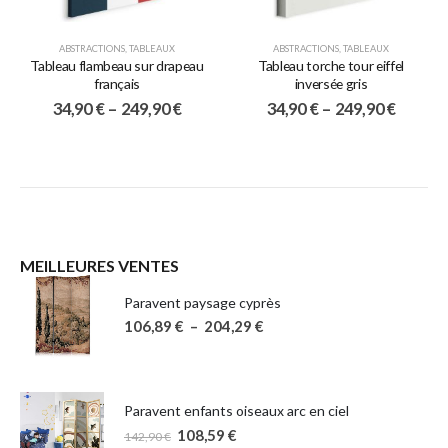
ABSTRACTIONS
,
TABLEAUX
ABSTRACTIONS
,
TABLEAUX
Tableau flambeau sur drapeau
Tableau torche tour eiffel
français
inversée gris
34,90
€
–
249,90
€
34,90
€
–
249,90
€
MEILLEURES VENTES
Paravent paysage cyprès
106,89
€
–
204,29
€
Paravent enfants oiseaux arc en ciel
108,59
€
142,90
€