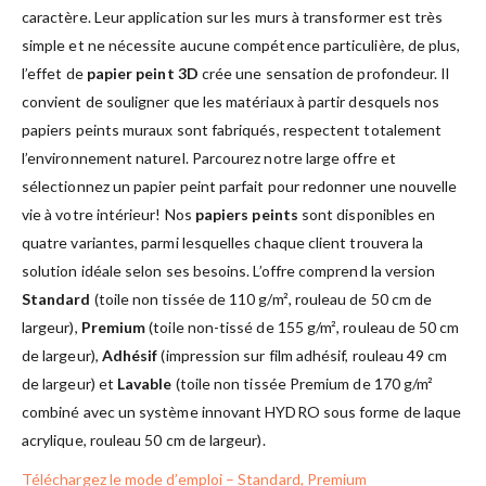
caractère. Leur application sur les murs à transformer est très
simple et ne nécessite aucune compétence particulière, de plus,
l’effet de
papier peint 3D
crée une sensation de profondeur. Il
convient de souligner que les matériaux à partir desquels nos
papiers peints muraux sont fabriqués, respectent totalement
l’environnement naturel. Parcourez notre large offre et
sélectionnez un papier peint parfait pour redonner une nouvelle
vie à votre intérieur! Nos
papiers peints
sont disponibles en
quatre variantes, parmi lesquelles chaque client trouvera la
solution idéale selon ses besoins. L’offre comprend la version
Standard
(toile non tissée de 110 g/m², rouleau de 50 cm de
largeur),
Premium
(toile non-tissé de 155 g/m², rouleau de 50 cm
de largeur),
Adhésif
(impression sur film adhésif, rouleau 49 cm
de largeur) et
Lavable
(toile non tissée Premium de 170 g/m²
combiné avec un système innovant HYDRO sous forme de laque
acrylique, rouleau 50 cm de largeur).
Téléchargez le mode d’emploi – Standard, Premium