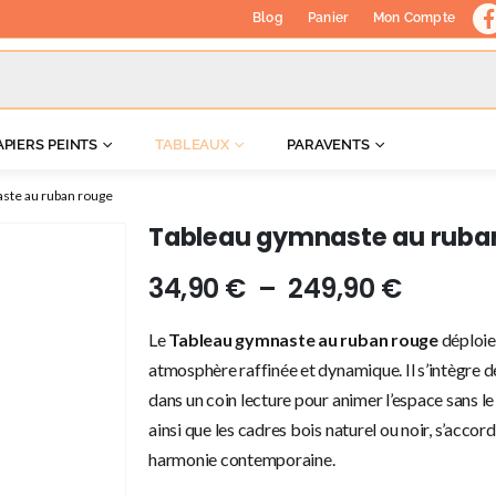
Blog
Panier
Mon Compte
APIERS PEINTS
TABLEAUX
PARAVENTS
ste au ruban rouge
Tableau gymnaste au ruba
34,90
€
–
249,90
€
Le
Tableau gymnaste au ruban rouge
déploie 
atmosphère raffinée et dynamique. Il s’intègre 
dans un coin lecture pour animer l’espace sans le 
ainsi que les cadres bois naturel ou noir, s’accor
harmonie contemporaine.