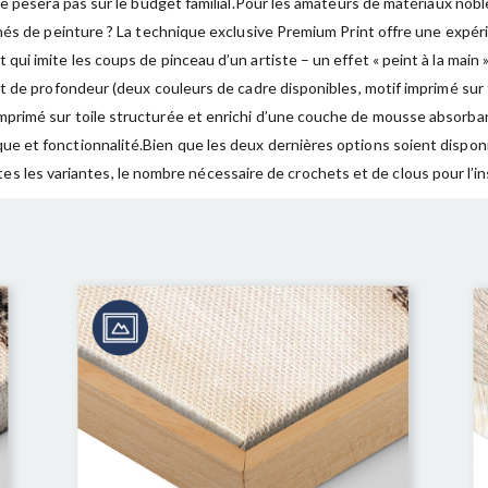
ne pèsera pas sur le budget familial.Pour les amateurs de matériaux nob
nés de peinture ? La technique exclusive Premium Print offre une expéri
i imite les coups de pinceau d’un artiste – un effet « peint à la main »
t de profondeur (deux couleurs de cadre disponibles, motif imprimé sur 
imé sur toile structurée et enrichi d’une couche de mousse absorbant l
e et fonctionnalité.Bien que les deux dernières options soient dispon
tes les variantes, le nombre nécessaire de crochets et de clous pour l’ins