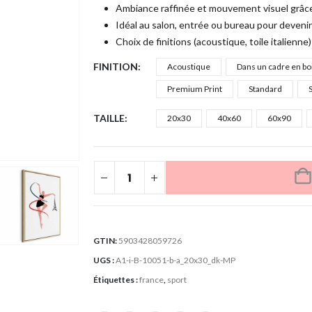
Ambiance raffinée et mouvement visuel grâce 
Idéal au salon, entrée ou bureau pour devenir
Choix de finitions (acoustique, toile italienne)
FINITION
Acoustique
Dans un cadre en bo
Premium Print
Standard
S
TAILLE
20x30
40x60
60x90
GTIN:
5903428059726
UGS :
A1-i-B-10051-b-a_20x30_dk-MP
Étiquettes :
france
,
sport