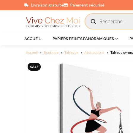
Livraison gratuite
Paiement sécurisé
principal
ACCUEIL
PAPIERS PEINTS PANORAMIQUES
P
Accueil
»
Boutique
»
Tableaux
»
Abstractions
»
Tableau gymna
SALE