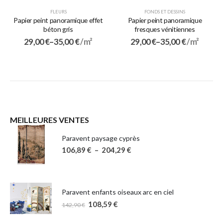
FLEURS
FONDS ET DESSINS
Papier peint panoramique effet
Papier peint panoramique
béton gris
fresques vénitiennes
29,00
€
–
35,00
€
/ m²
29,00
€
–
35,00
€
/ m²
MEILLEURES VENTES
Paravent paysage cyprès
106,89
€
–
204,29
€
Paravent enfants oiseaux arc en ciel
108,59
€
142,90
€