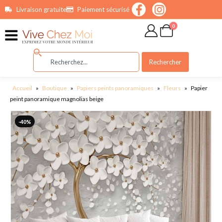
contenu
Livraison gratuite
Paiement sécurisé
principal
0
Rechercher
Accueil
»
Boutique
»
Papiers peints panoramiques
»
Fleurs
»
Papier
peint panoramique magnolias beige
-40%