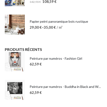
108,59
€
142,90
€
Papier peint panoramique bois rustique
29,00
€
–
35,00
€
/ m²
PRODUITS RÉCENTS
Peinture par numéros - Fashion Girl
62,59
€
Peinture par numéros - Buddha in Black and White
62,59
€