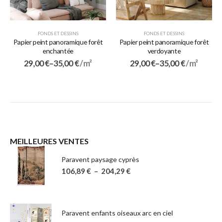
FONDS ET DESSINS
FONDS ET DESSINS
Papier peint panoramique forêt
Papier peint panoramique forêt
enchantée
verdoyante
29,00
€
–
35,00
€
/ m²
29,00
€
–
35,00
€
/ m²
MEILLEURES VENTES
Paravent paysage cyprès
106,89
€
–
204,29
€
Paravent enfants oiseaux arc en ciel