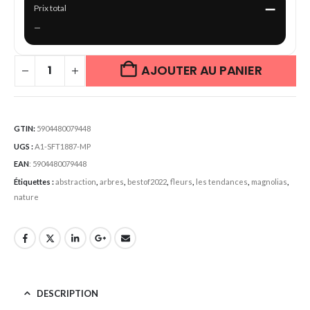
—
Prix total
—
AJOUTER AU PANIER
GTIN:
5904480079448
UGS :
A1-SFT1887-MP
EAN
:
5904480079448
Étiquettes :
abstraction
,
arbres
,
bestof2022
,
fleurs
,
les tendances
,
magnolias
,
nature
DESCRIPTION