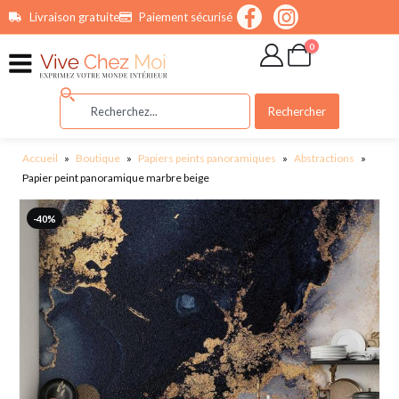
contenu
Livraison gratuite
Paiement sécurisé
principal
0
Rechercher
Accueil
»
Boutique
»
Papiers peints panoramiques
»
Abstractions
»
Papier peint panoramique marbre beige
-40%