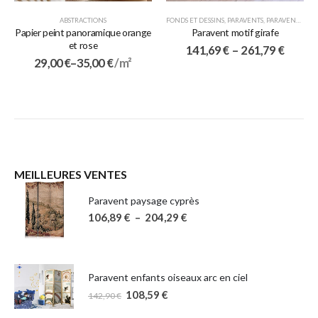
ABSTRACTIONS
FONDS ET DESSINS
,
PARAVENTS
,
PARAVENTS 5 VOLETS
Papier peint panoramique orange
Paravent motif girafe
et rose
141,69
€
–
261,79
€
29,00
€
–
35,00
€
/ m²
MEILLEURES VENTES
Paravent paysage cyprès
106,89
€
–
204,29
€
Paravent enfants oiseaux arc en ciel
108,59
€
142,90
€