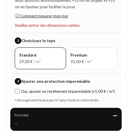
Nous ajoutons automatiquement +10 cm en largeur et +10
cm en hauteur pour faciliter la pose.
ⓘ
Comment mesurer mon mur
Veuillez entrer des dimensions valides.
2
Choisissez le type
Standard
Premium
29,00
€
/ m²
35,00
€
/ m²
3
Ajouter une protection imperméable
Oui, ajouter un revêtement imperméable (+5,00 € / m²)
Cela augmente le prix par m² pour toute la commande.
—
Prix total
—