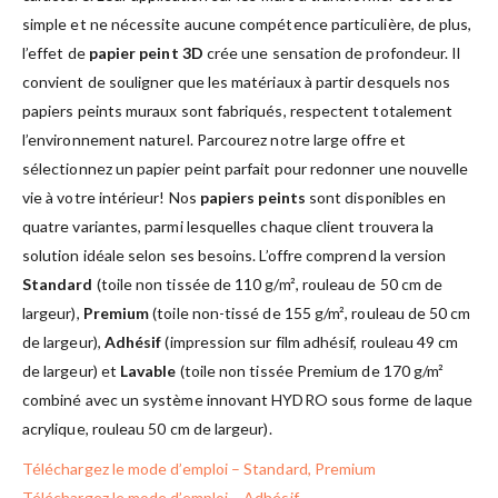
simple et ne nécessite aucune compétence particulière, de plus,
l’effet de
papier peint 3D
crée une sensation de profondeur. Il
convient de souligner que les matériaux à partir desquels nos
papiers peints muraux sont fabriqués, respectent totalement
l’environnement naturel. Parcourez notre large offre et
sélectionnez un papier peint parfait pour redonner une nouvelle
vie à votre intérieur! Nos
papiers peints
sont disponibles en
quatre variantes, parmi lesquelles chaque client trouvera la
solution idéale selon ses besoins. L’offre comprend la version
Standard
(toile non tissée de 110 g/m², rouleau de 50 cm de
largeur),
Premium
(toile non-tissé de 155 g/m², rouleau de 50 cm
de largeur),
Adhésif
(impression sur film adhésif, rouleau 49 cm
de largeur) et
Lavable
(toile non tissée Premium de 170 g/m²
combiné avec un système innovant HYDRO sous forme de laque
acrylique, rouleau 50 cm de largeur).
Téléchargez le mode d’emploi – Standard, Premium
Téléchargez le mode d’emploi – Adhésif