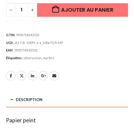
AJOUTER AU PANIER
GTIN:
5905714142532
UGS :
A1-f-B-10091-a-a_100x70_ft-MP
EAN
:
5905714142532
Étiquettes :
abstraction
,
marbre
DESCRIPTION
Papier peint