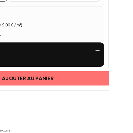
5,00 € / m²)
.
—
AJOUTER AU PANIER
texture