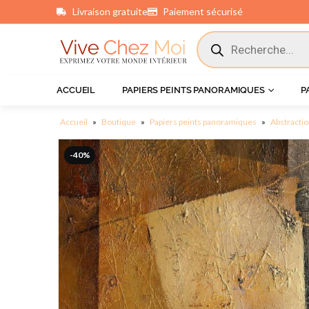
Livraison gratuite
Paiement sécurisé
principal
ACCUEIL
PAPIERS PEINTS PANORAMIQUES
P
Accueil
»
Boutique
»
Papiers peints panoramiques
»
Abstracti
-40%