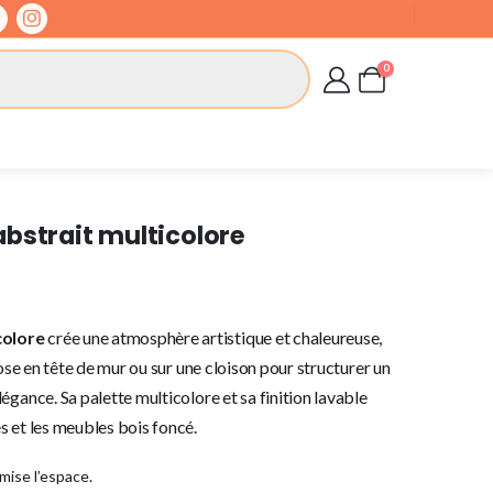
0
bstrait multicolore
colore
crée une atmosphère artistique et chaleureuse,
pose en tête de mur ou sur une cloison pour structurer un
égance. Sa palette multicolore et sa finition lavable
s et les meubles bois foncé.
ise l’espace.