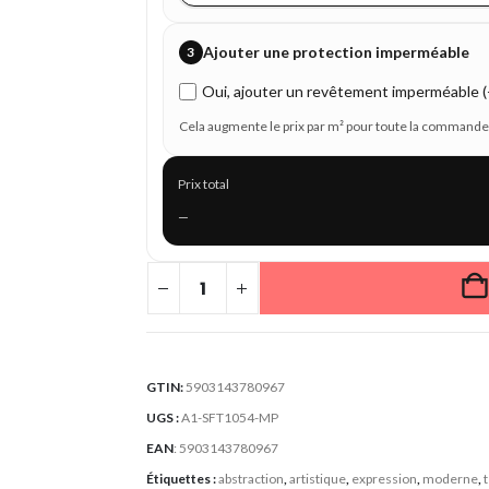
Ajouter une protection imperméable
3
Oui, ajouter un revêtement imperméable (+
Cela augmente le prix par m² pour toute la commande
Prix total
—
GTIN:
5903143780967
UGS :
A1-SFT1054-MP
EAN
:
5903143780967
Étiquettes :
abstraction
,
artistique
,
expression
,
moderne
,