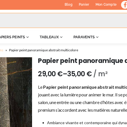
Blog
Panier
Mon Compte
APIERS PEINTS
TABLEAUX
PARAVENTS
ons
»
Papier peint panoramique abstrait multicolore
Papier peint panoramique a
29,00
€
–
35,00
€
/ m²
Le
Papier peint panoramique abstrait multi
jouant avec la lumière pour animer le mur. Il se 
salon, une entrée ou une chambre d’hôtes avec él
premium s’accordent avec les matières naturelle
Ambiance vivante et contemporaine qui dynam