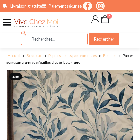
contenu
Livraison gratuite
Paiement sécurisé
principal
0
Rechercher
Accueil
»
Boutique
»
Papiers peints panoramiques
»
Feuilles
»
Papier
peint panoramique feuilles bleues botanique
-40%