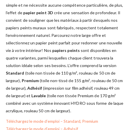
simple et ne nécessite aucune compétence particulière, de plus,
l’effet de
papier peint 3D
crée une sensation de profondeur. Il
convient de souligner que les matériaux à partir desquels nos
papiers peints muraux sont fabriqués, respectent totalement
l’environnement naturel. Parcourez notre large offre et
sélectionnez un papier peint parfait pour redonner une nouvelle
vie à votre intérieur! Nos
papiers peints
sont disponibles en
quatre variantes, parmi lesquelles chaque client trouvera la
solution idéale selon ses besoins. L’offre comprend la version
Standard
(toile non tissée de 110 g/m², rouleau de 50 cm de
largeur),
Premium
(toile non-tissé de 155 g/m², rouleau de 50 cm
de largeur),
Adhésif
(impression sur film adhésif, rouleau 49 cm
de largeur) et
Lavable
(toile non tissée Premium de 170 g/m²
combiné avec un système innovant HYDRO sous forme de laque
acrylique, rouleau 50 cm de largeur).
Téléchargez le mode d’emploi – Standard, Premium
Téléchargez le mode d’emploi – Adhésif