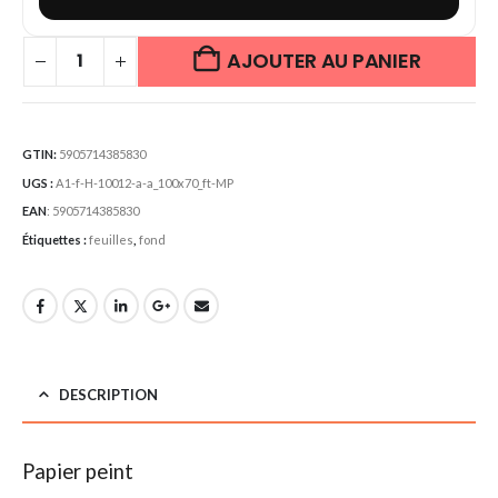
AJOUTER AU PANIER
GTIN:
5905714385830
UGS :
A1-f-H-10012-a-a_100x70_ft-MP
EAN
:
5905714385830
Étiquettes :
feuilles
,
fond
DESCRIPTION
Papier peint