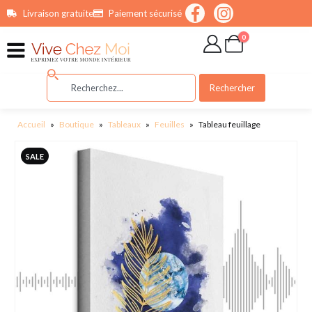
contenu
Livraison gratuite
Paiement sécurisé
principal
0
Rechercher
Accueil
»
Boutique
»
Tableaux
»
Feuilles
»
Tableau feuillage
SALE