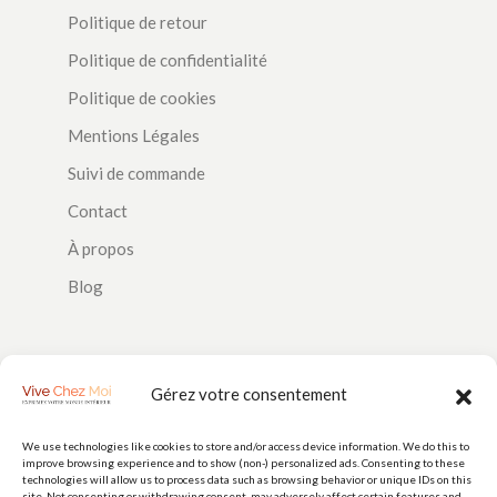
Politique de retour
Politique de confidentialité
Politique de cookies
Mentions Légales
Suivi de commande
Contact
À propos
Blog
SUIVEZ-NOUS
Gérez votre consentement
We use technologies like cookies to store and/or access device information. We do this to
improve browsing experience and to show (non-) personalized ads. Consenting to these
PAIEMENTS
technologies will allow us to process data such as browsing behavior or unique IDs on this
site. Not consenting or withdrawing consent, may adversely affect certain features and