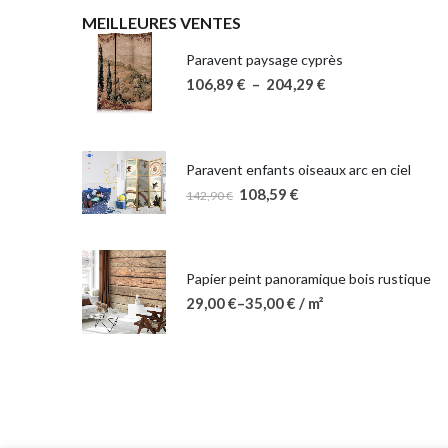
MEILLEURES VENTES
Paravent paysage cyprès
106,89
€
–
204,29
€
Paravent enfants oiseaux arc en ciel
108,59
€
142,90
€
Papier peint panoramique bois rustique
29,00
€
–
35,00
€
/ m²