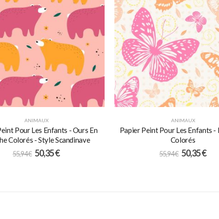
ANIMAUX
ANIMAUX
Peint Pour Les Enfants - Ours En
Papier Peint Pour Les Enfants - 
he Colorés - Style Scandinave
Colorés
50,35
€
50,35
€
55,94
€
55,94
€