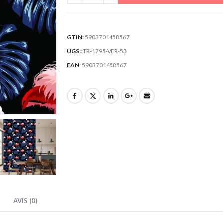
GTIN:
5903701458567
UGS :
TR-1795-VER-53
EAN
:
5903701458567
AVIS (0)