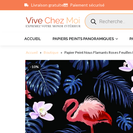
Livraison gratuite
Paiement sécurisé
principal
ACCUEIL
PAPIERS PEINTS PANORAMIQUES
P
Accueil
»
Boutique
»
Papier Peint Nous Flamants Roses Feuilles 
-10%